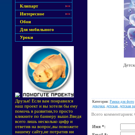
Клипарт
Интересное
Обои
Для мобильного
Уроки
Детск
Друзья! Если вам понравился
Категория
:
Рамки для фото
наш проект и вы хотели бы ему
девочки
,
детская
,
детская р
помочь в развитии,то просто
Всего комментариев
:
кликните по баннеру выше.Введя
всего лишь несколько цифр и
Имя *:
ответив на вопрос,вы поможете
нашему сайту,не потратив ни
Email *: