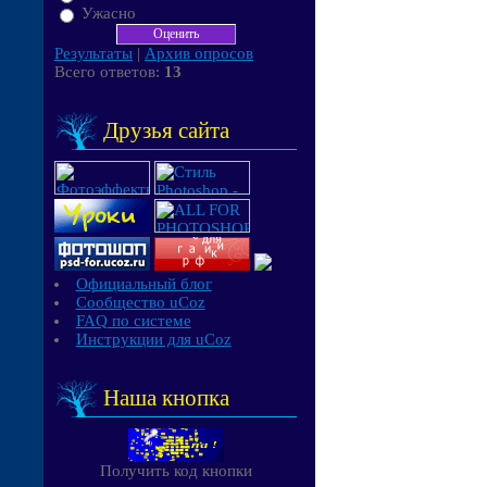
Ужасно
Результаты
|
Архив опросов
Всего ответов:
13
Друзья сайта
Официальный блог
Сообщество uCoz
FAQ по системе
Инструкции для uCoz
Наша кнопка
Получить код кнопки