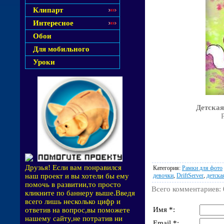
Клипарт
Интересное
Обои
Для мобильного
Уроки
Детская
Друзья! Если вам понравился
Категория
:
Рамки для фото
девочки
,
DriftServer
,
детска
наш проект и вы хотели бы ему
помочь в развитии,то просто
Всего комментариев
:
кликните по баннеру выше.Введя
всего лишь несколько цифр и
Имя *:
ответив на вопрос,вы поможете
нашему сайту,не потратив ни
Email *: