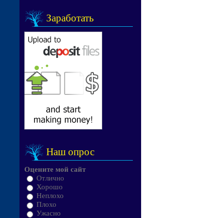
Заработать
Наш опрос
Оцените мой сайт
Отлично
Хорошо
Неплохо
Плохо
Ужасно