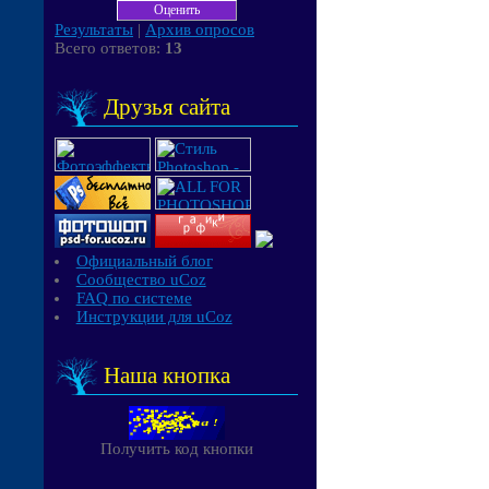
Результаты
|
Архив опросов
Всего ответов:
13
Друзья сайта
Официальный блог
Сообщество uCoz
FAQ по системе
Инструкции для uCoz
Наша кнопка
Получить код кнопки