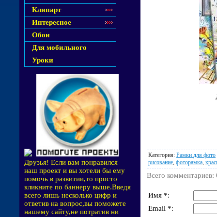
Клипарт
Интересное
Обои
Для мобильного
Уроки
Категория
:
Рамки для фото
Друзья! Если вам понравился
рисование
,
фоторамка
,
крас
наш проект и вы хотели бы ему
Всего комментариев
:
помочь в развитии,то просто
кликните по баннеру выше.Введя
Имя *:
всего лишь несколько цифр и
ответив на вопрос,вы поможете
Email *:
нашему сайту,не потратив ни