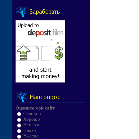
Заработать
Наш опрос
Оцените мой сайт
Отлично
Хорошо
Неплохо
Плохо
Ужасно