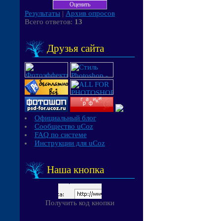
Результаты
|
Архив опросов
Всего ответов:
13
Друзья сайта
Официальный блог
Сообщество uCoz
FAQ по системе
Инструкции для uCoz
Наша кнопка
Получить код кнопки