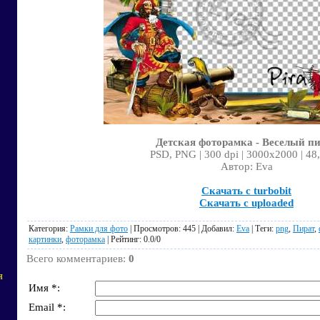
Детская фоторамка - Веселый п
PSD, PNG | 300 dpi | 3000x2000 | 48
Автор: Eva
Скачать с turbobit
Скачать с uploaded
Категория
:
Рамки для фото
|
Просмотров
: 445 |
Добавил
:
Eva
|
Теги
:
png
,
Пират
,
картинки
,
фоторамка
|
Рейтинг
:
0.0
/
0
Всего комментариев
:
0
я
Имя *:
Email *: