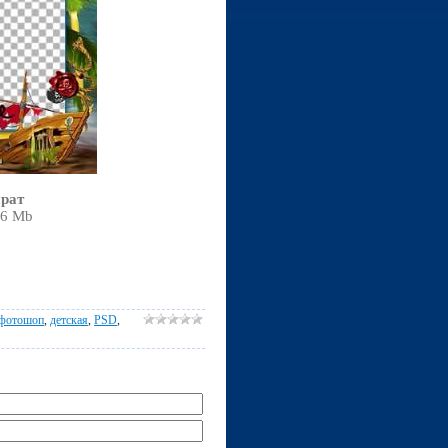
ират
,6 Mb
фотошоп
,
детская
,
PSD
,