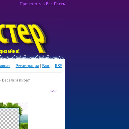
Приветствую Вас
Гость
авная
|
|
Регистрация
|
Вход
|
RSS
- Веселый пират
15:07