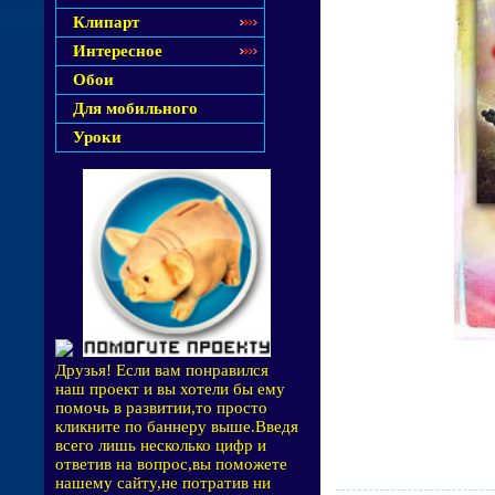
Клипарт
Интересное
Обои
Для мобильного
Уроки
Друзья! Если вам понравился
наш проект и вы хотели бы ему
помочь в развитии,то просто
кликните по баннеру выше.Введя
всего лишь несколько цифр и
ответив на вопрос,вы поможете
нашему сайту,не потратив ни