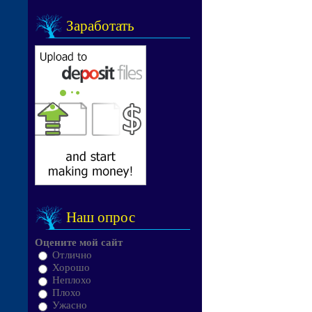
Заработать
Наш опрос
Оцените мой сайт
Отлично
Хорошо
Неплохо
Плохо
Ужасно