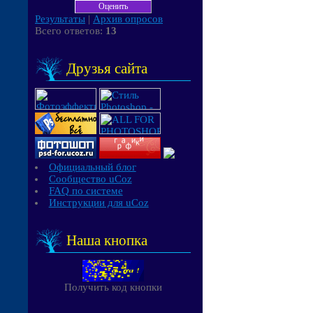
Результаты
|
Архив опросов
Всего ответов:
13
Друзья сайта
Официальный блог
Сообщество uCoz
FAQ по системе
Инструкции для uCoz
Наша кнопка
Получить код кнопки