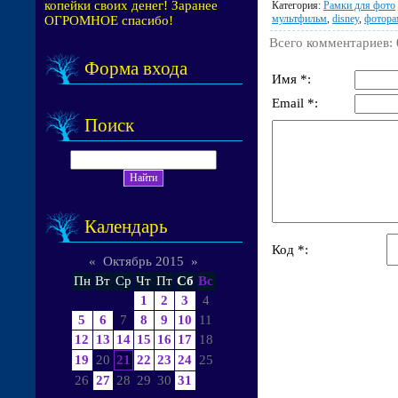
копейки своих денег! Заранее
Категория
:
Рамки для фото
мультфильм
,
disney
,
фотора
ОГРОМНОЕ спасибо!
Всего комментариев
:
Форма входа
Имя *:
Email *:
Поиск
Календарь
Код *:
«
Октябрь 2015
»
Пн
Вт
Ср
Чт
Пт
Сб
Вс
1
2
3
4
5
6
7
8
9
10
11
12
13
14
15
16
17
18
19
20
21
22
23
24
25
26
27
28
29
30
31