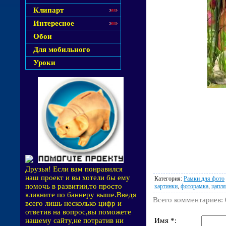
Клипарт
Интересное
Обои
Для мобильного
Уроки
Друзья! Если вам понравился
наш проект и вы хотели бы ему
Категория
:
Рамки для фото
помочь в развитии,то просто
картинки
,
фоторамка
,
цапля
кликните по баннеру выше.Введя
Всего комментариев
:
всего лишь несколько цифр и
ответив на вопрос,вы поможете
Имя *:
нашему сайту,не потратив ни