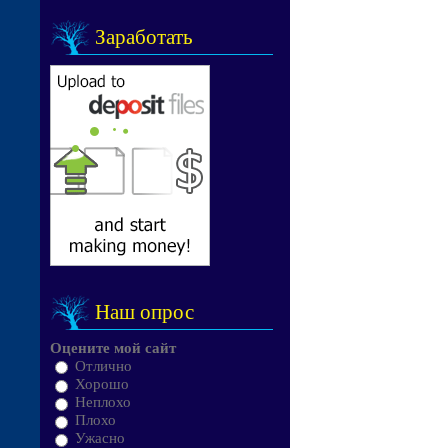
Заработать
Наш опрос
Оцените мой сайт
Отлично
Хорошо
Неплохо
Плохо
Ужасно