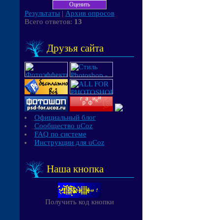
Результаты
|
Архив опросов
Всего ответов:
13
Друзья сайта
Официальный блог
Сообщество uCoz
FAQ по системе
Инструкции для uCoz
Наша кнопка
Получить код кнопки