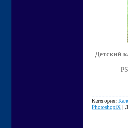
Детский к
PS
Категория:
Кал
PhotoshopiX
| 