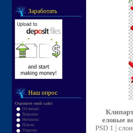
Заработать
Наш опрос
Оцените мой сайт
Отлично
Клипарт
Хорошо
еловые в
Неплохо
Плохо
PSD 1 | слои
Ужасно