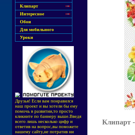
Клипарт
Интересное
Обои
Для мобильного
Уроки
Друзья! Если вам понравился
наш проект и вы хотели бы ему
помочь в развитии,то просто
кликните по баннеру выше.Введя
Клипарт 
всего лишь несколько цифр и
ответив на вопрос,вы поможете
нашему сайту,не потратив ни