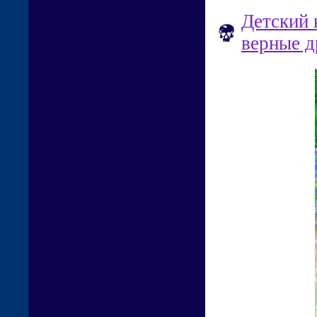
Детский 
верные д