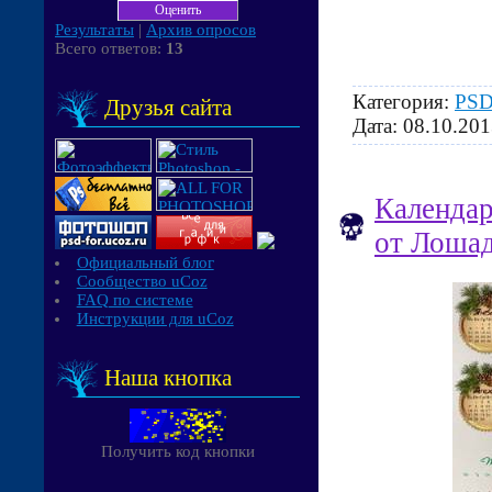
Результаты
|
Архив опросов
Всего ответов:
13
Категория:
PSD
Друзья сайта
Дата:
08.10.201
Календар
от Лошад
Официальный блог
Сообщество uCoz
FAQ по системе
Инструкции для uCoz
Наша кнопка
Получить код кнопки