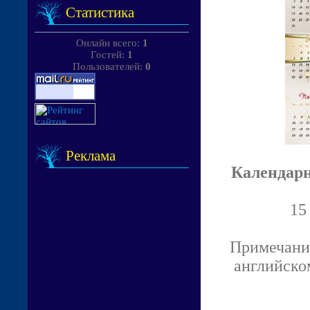
Статистика
Онлайн всего:
1
Гостей:
1
Пользователей:
0
Реклама
Календарн
15
Примечание
английском