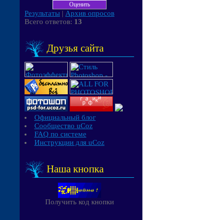
Результаты
|
Архив опросов
Всего ответов:
13
Друзья сайта
Официальный блог
Сообщество uCoz
FAQ по системе
Инструкции для uCoz
Наша кнопка
Получить код кнопки