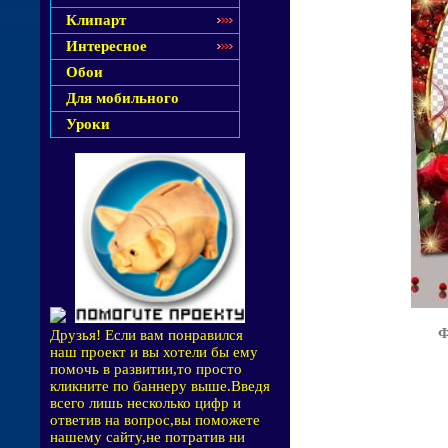
Клипарт
Интересное
Обои
Для мобильного
Уроки
Ф
Друзья! Если вам понравился
наш проект и вы хотели бы ему
помочь в развитии,то просто
кликните по баннеру выше.Введя
всего лишь несколько цифр и
ответив на вопрос,вы поможете
нашему сайту,не потратив ни