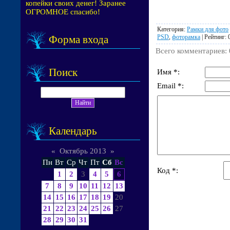
копейки своих денег! Заранее
ОГРОМНОЕ спасибо!
Категория
:
Рамки для фото
PSD
,
фоторамка
|
Рейтинг
:
Форма входа
Всего комментариев
:
Поиск
Имя *:
Email *:
Календарь
«
Октябрь 2013
»
Пн
Вт
Ср
Чт
Пт
Сб
Вс
Код *:
1
2
3
4
5
6
7
8
9
10
11
12
13
14
15
16
17
18
19
20
21
22
23
24
25
26
27
28
29
30
31