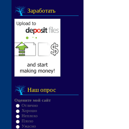
Заработать
Наш опрос
Оцените мой сайт
Отлично
Хорошо
Неплохо
Плохо
Ужасно