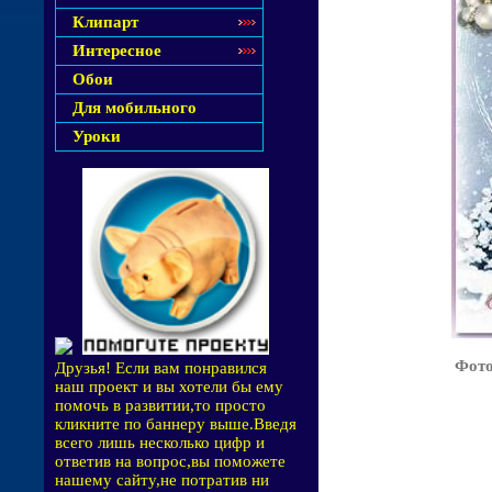
Клипарт
Интересное
Обои
Для мобильного
Уроки
Фото
Друзья! Если вам понравился
наш проект и вы хотели бы ему
помочь в развитии,то просто
кликните по баннеру выше.Введя
всего лишь несколько цифр и
ответив на вопрос,вы поможете
нашему сайту,не потратив ни