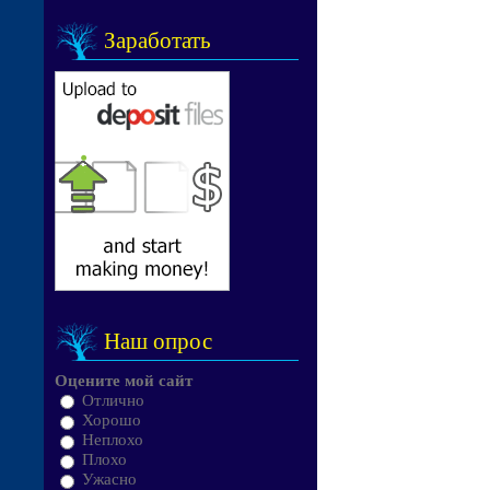
Заработать
Наш опрос
Оцените мой сайт
Отлично
Хорошо
Неплохо
Плохо
Ужасно