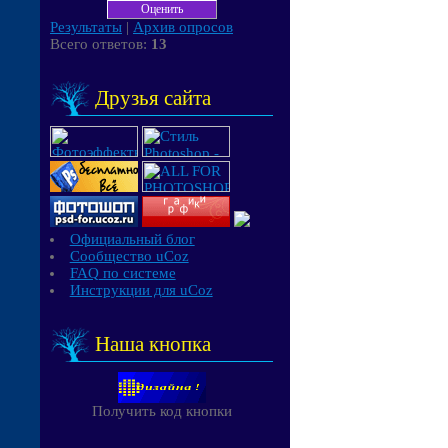
Результаты
|
Архив опросов
Всего ответов:
13
Друзья сайта
Официальный блог
Сообщество uCoz
FAQ по системе
Инструкции для uCoz
Наша кнопка
Получить код кнопки