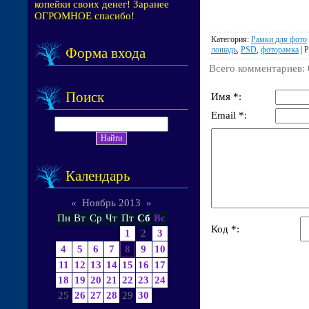
копейки своих денег! Заранее
ОГРОМНОЕ спасибо!
Категория
:
Рамки для фото
лошадь
,
PSD
,
фоторамка
|
Р
Форма входа
Всего комментариев
:
Поиск
Имя *:
Email *:
Календарь
«
Ноябрь 2013
»
Пн
Вт
Ср
Чт
Пт
Сб
Вс
Код *:
1
2
3
4
5
6
7
8
9
10
11
12
13
14
15
16
17
18
19
20
21
22
23
24
25
26
27
28
29
30