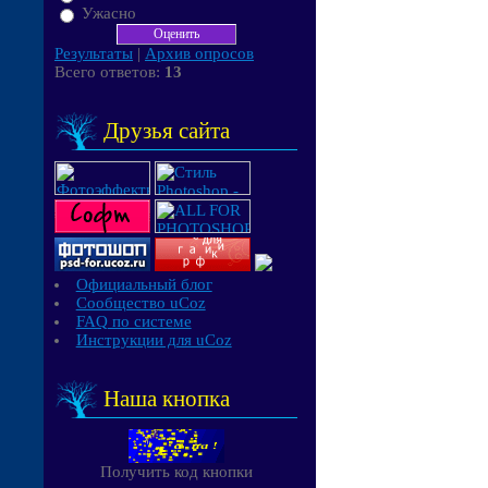
Ужасно
Результаты
|
Архив опросов
Всего ответов:
13
Друзья сайта
Официальный блог
Сообщество uCoz
FAQ по системе
Инструкции для uCoz
Наша кнопка
Получить код кнопки