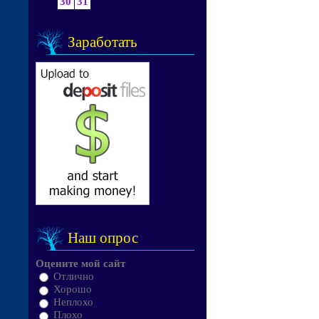
30
31
Заработать
Наш опрос
Оцените мой сайт
Отлично
Хорошо
Неплохо
Плохо