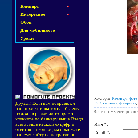
Клипарт
Интересное
Обои
Для мобильного
Уроки
Категория
:
Рамки для фото
Друзья! Если вам понравился
PSD
,
картинки
,
фоторамка
,
наш проект и вы хотели бы ему
Всего комментариев
:
помочь в развитии,то просто
кликните по баннеру выше.Введя
Имя *:
всего лишь несколько цифр и
ответив на вопрос,вы поможете
Email *:
нашему сайту,не потратив ни