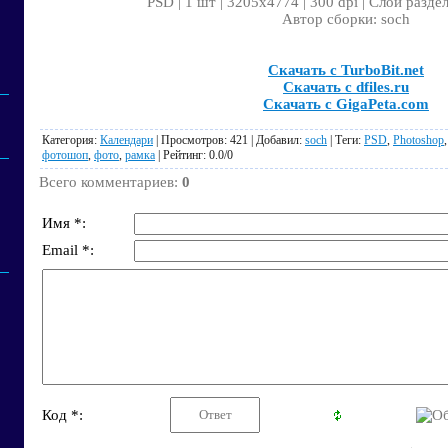
PSD | 1 шт | 3205x4774 | 300 dpi | Слои разде
Автор сборки: soch
Скачать с TurboBit.net
Скачать с dfiles.ru
Скачать с GigaPeta.com
Категория
:
Календари
|
Просмотров
: 421 |
Добавил
:
soch
|
Теги
:
PSD
,
Photoshop
фотошоп
,
фото
,
рамка
|
Рейтинг
:
0.0
/
0
Всего комментариев
:
0
Имя *:
Email *:
Код *: