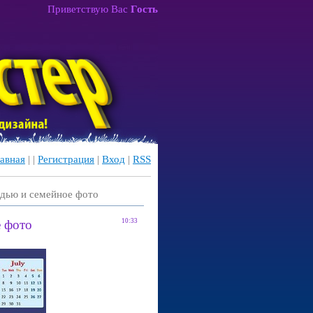
Приветствую Вас
Гость
авная
|
|
Регистрация
|
Вход
|
RSS
адью и семейное фото
е фото
10:33