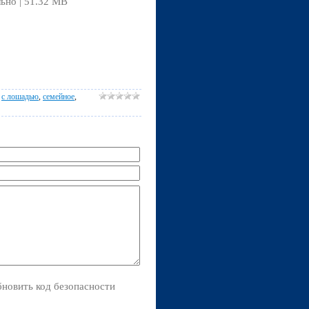
льно | 51.32 MB
,
с лошадью
,
семейное
,