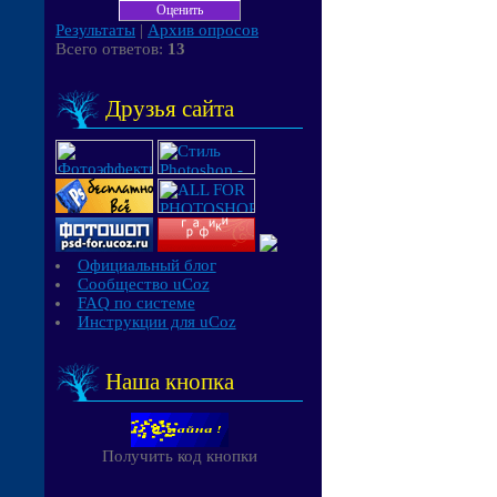
Результаты
|
Архив опросов
Всего ответов:
13
Друзья сайта
Официальный блог
Сообщество uCoz
FAQ по системе
Инструкции для uCoz
Наша кнопка
Получить код кнопки