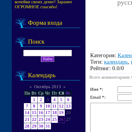
русс
копейки своих денег! Заранее
ОГРОМНОЕ спасибо!
Форма входа
Поиск
Категория
:
Кален
Теги
:
календарь
,
Рейтинг
:
0.0
/
0
Календарь
Всего комментариев
:
«
Октябрь 2013
»
Имя *:
Пн
Вт
Ср
Чт
Пт
Сб
Вс
Email *:
1
2
3
4
5
6
7
8
9
10
11
12
13
14
15
16
17
18
19
20
21
22
23
24
25
26
27
28
29
30
31