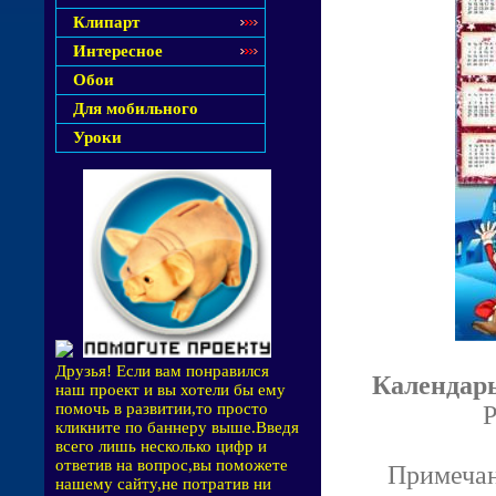
Клипарт
Интересное
Обои
Для мобильного
Уроки
Друзья! Если вам понравился
Календарь
наш проект и вы хотели бы ему
помочь в развитии,то просто
P
кликните по баннеру выше.Введя
всего лишь несколько цифр и
ответив на вопрос,вы поможете
Примечан
нашему сайту,не потратив ни