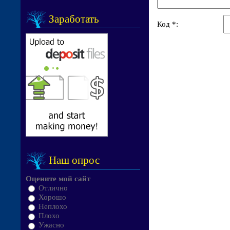
Заработать
Код *:
Наш опрос
Оцените мой сайт
Отлично
Хорошо
Неплохо
Плохо
Ужасно