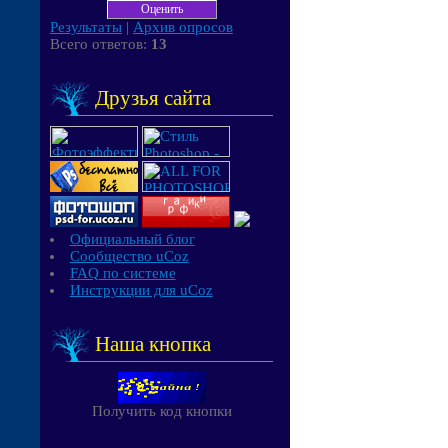
Результаты
|
Архив опросов
Всего ответов:
13
Друзья сайта
Официальный блог
Сообщество uCoz
FAQ по системе
Инструкции для uCoz
Наша кнопка
Получить код кнопки