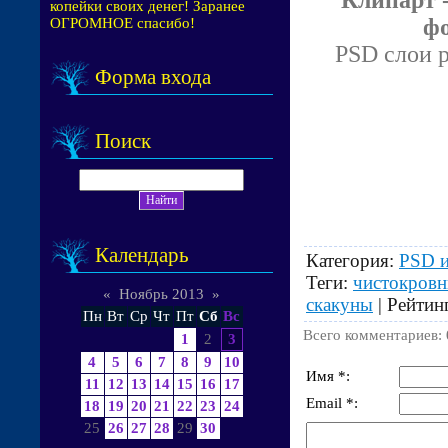
копейки своих денег! Заранее
фо
ОГРОМНОЕ спасибо!
PSD слои ра
Форма входа
Поиск
Календарь
Категория
:
PSD и
Теги
:
чистокров
«
Ноябрь 2013
»
скакуны
|
Рейтин
Пн
Вт
Ср
Чт
Пт
Сб
Вс
Всего комментариев
:
1
2
3
4
5
6
7
8
9
10
Имя *:
11
12
13
14
15
16
17
Email *:
18
19
20
21
22
23
24
25
26
27
28
29
30