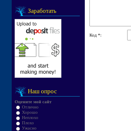
Заработать
Код *:
Наш опрос
Оцените мой сайт
Отлично
Хорошо
Неплохо
Плохо
Ужасно