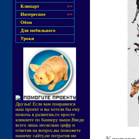
Клипарт
Интересное
Обои
Для мобильного
Уроки
Друзья! Если вам понравился
наш проект и вы хотели бы ему
помочь в развитии,то просто
кликните по баннеру выше.Введя
всего лишь несколько цифр и
ответив на вопрос,вы поможете
нашему сайту,не потратив ни
Клипарт 