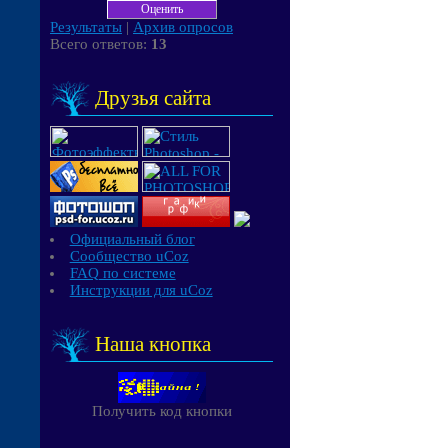
Результаты
|
Архив опросов
Всего ответов:
13
Друзья сайта
Официальный блог
Сообщество uCoz
FAQ по системе
Инструкции для uCoz
Наша кнопка
Получить код кнопки