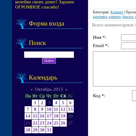
копейки своих денег! Заранее
ОГРОМНОЕ спасибо!
Категория
:
Клипарт
|
Просм
картинки
,
клипарт
,
брызги
,
Форма входа
Всего комментариев
:
Имя *:
Поиск
Email *:
Календарь
«
Октябрь 2013
»
Код *:
Пн
Вт
Ср
Чт
Пт
Сб
Вс
1
2
3
4
5
6
7
8
9
10
11
12
13
14
15
16
17
18
19
20
21
22
23
24
25
26
27
28
29
30
31