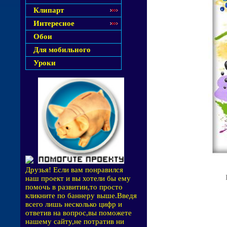
Клипарт
Интересное
Обои
Для мобильного
Уроки
Друзья! Если вам понравился
наш проект и вы хотели бы ему
помочь в развитии,то просто
кликните по баннеру выше.Введя
всего лишь несколько цифр и
ответив на вопрос,вы поможете
нашему сайту,не потратив ни