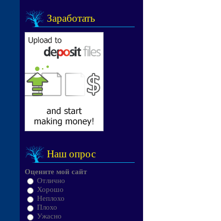
Заработать
Наш опрос
Оцените мой сайт
Отлично
Хорошо
Неплохо
Плохо
Ужасно