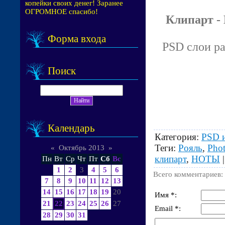
копейки своих денег! Заранее
ОГРОМНОЕ спасибо!
Клипарт -
Форма входа
PSD слои раз
Поиск
Календарь
Категория
:
PSD 
Теги
:
Рояль
,
Pho
«
Октябрь 2013
»
клипарт
,
НОТЫ
Пн
Вт
Ср
Чт
Пт
Сб
Вс
1
2
3
4
5
6
Всего комментариев
:
7
8
9
10
11
12
13
14
15
16
17
18
19
20
Имя *:
21
22
23
24
25
26
27
Email *:
28
29
30
31