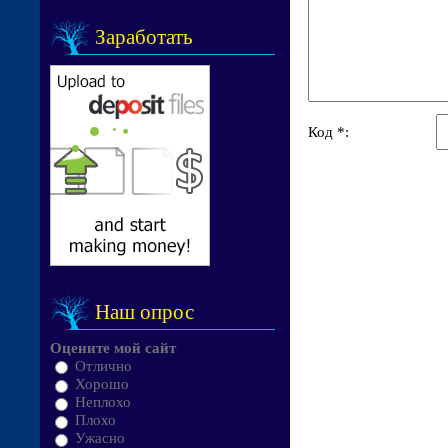
Заработать
Код *:
Наш опрос
Оцените мой сайт
Отлично
Хорошо
Неплохо
Плохо
Ужасно