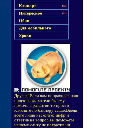
Клипарт
Интересное
Обои
Для мобильного
Уроки
Друзья! Если вам понравился наш
проект и вы хотели бы ему
помочь в развитии,то просто
кликните по баннеру выше.Введя
всего лишь несколько цифр и
ответив на вопрос,вы поможете
нашему сайту,не потратив ни