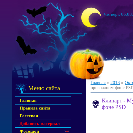
Четверг, 06.08
Главная
»
2013
»
Окт
Меню сайта
прозрачном фоне PS
Клипарт - М
Главная
фоне PSD
Правила сайта
Гостевая
Добавить материал
Фотошоп