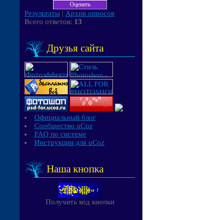
Результаты
|
Архив опросов
Всего ответов:
13
Друзья сайта
Официальный блог
Сообщество uCoz
FAQ по системе
Инструкции для uCoz
Наша кнопка
Получить код кнопки