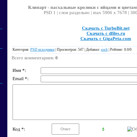
Клипарт - пасхальные кролики с яйцами и цветам
PSD 1 | слои раздельно | max 5906 x 7678 | 30
Скачать с TurboBit.net
Скачать с dfiles.ru
Скачать с GigaPeta.com
Категория
:
PSD исходники
|
Просмотров
: 547 |
Добавил
:
soch
|
Рейтинг
:
0.0
/
0
Всего комментариев
:
0
Имя *:
Email *:
Код *: