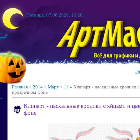
Пятница, 07.08.2026, 16:20
Гл
Главная
»
2014
»
Март
»
11
» Клипарт - пасхальные кролики с
прозрачном фоне
Клипарт - пасхальные кролики с яйцами и цв
фоне