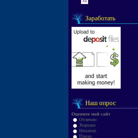
31
Заработать
Наш опрос
Оцените мой сайт
Отлично
Хорошо
Неплохо
Плохо