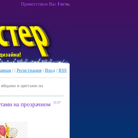
Приветствую Вас
Гость
авная
|
|
Регистрация
|
Вход
|
RSS
 яйцами и цветами на
етами на прозрачном
21:57