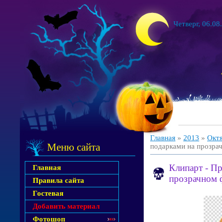
Четверг, 06.08
Главная
»
2013
»
Окт
Меню сайта
подарками на прозра
Клипарт - П
Главная
прозрачном 
Правила сайта
Гостевая
Добавить материал
Фотошоп