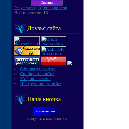
Результаты
|
Архив опросов
Всего ответов:
13
Друзья сайта
Официальный блог
Сообщество uCoz
FAQ по системе
Инструкции для uCoz
Наша кнопка
Получить код кнопки