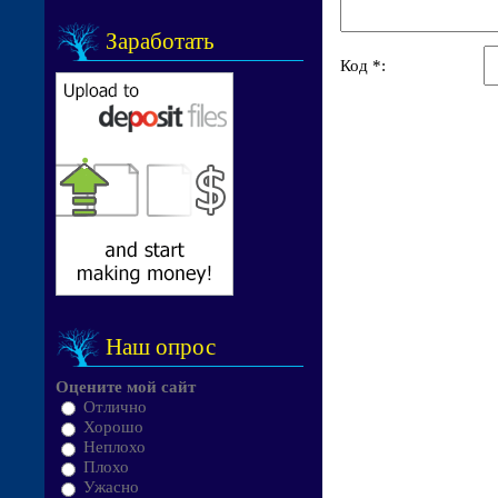
Заработать
Код *:
Наш опрос
Оцените мой сайт
Отлично
Хорошо
Неплохо
Плохо
Ужасно