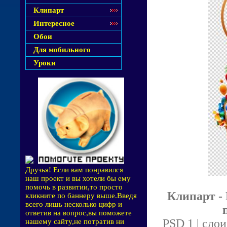
Клипарт
Интересное
Обои
Для мобильного
Уроки
Друзья! Если вам понравился
наш проект и вы хотели бы ему
помочь в развитии,то просто
Клипарт -
кликните по баннеру выше.Введя
всего лишь несколько цифр и
ответив на вопрос,вы поможете
PSD 1 | слои
нашему сайту,не потратив ни