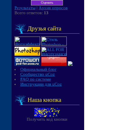
Результаты
|
Архив опросов
Всего ответов:
13
Друзья сайта
Официальный блог
Сообщество uCoz
FAQ по системе
Инструкции для uCoz
Наша кнопка
Получить код кнопки