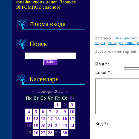
копейки своих денег! Заранее
ОГРОМНОЕ спасибо!
Форма входа
Категория
:
Рамки для фото
Поиск
мороз
,
рамка
,
для
,
новый
,
е
Всего комментариев
:
Имя *:
Email *:
Календарь
«
Ноябрь 2013
»
Пн
Вт
Ср
Чт
Пт
Сб
Вс
1
2
3
4
5
6
7
8
9
10
11
12
13
14
15
16
17
Код *:
18
19
20
21
22
23
24
25
26
27
28
29
30