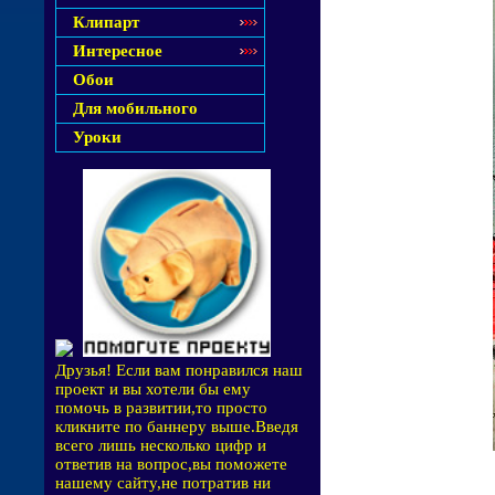
Клипарт
Интересное
Обои
Для мобильного
Уроки
Друзья! Если вам понравился наш
проект и вы хотели бы ему
помочь в развитии,то просто
кликните по баннеру выше.Введя
всего лишь несколько цифр и
ответив на вопрос,вы поможете
нашему сайту,не потратив ни