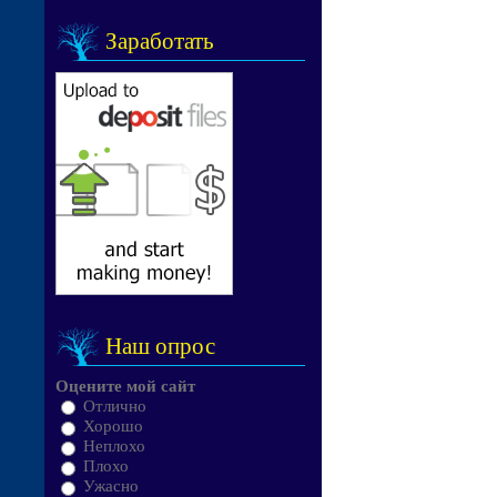
Заработать
Наш опрос
Оцените мой сайт
Отлично
Хорошо
Неплохо
Плохо
Ужасно