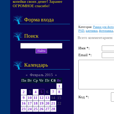
копейки своих денег! Заранее
ОГРОМНОЕ спасибо!
Форма входа
Категория
:
Рамки для фото
PSD
,
картинки
,
фоторамка
Поиск
Всего комментариев
:
Имя *:
Email *:
Календарь
«
Февраль 2015
»
Пн
Вт
Ср
Чт
Пт
Сб
Вс
1
2
3
4
5
6
7
8
Код *:
9
10
11
12
13
14
15
16
17
18
19
20
21
22
23
24
25
26
27
28