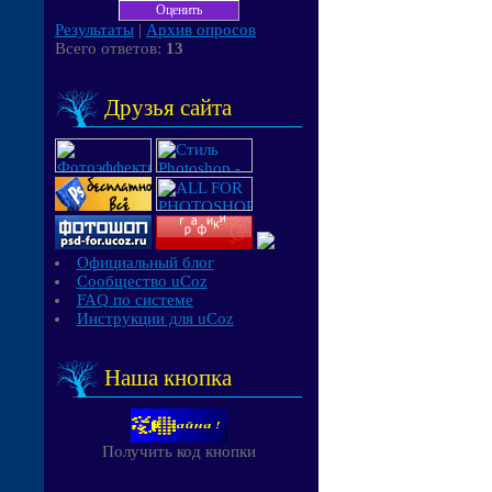
Результаты
|
Архив опросов
Всего ответов:
13
Друзья сайта
Официальный блог
Сообщество uCoz
FAQ по системе
Инструкции для uCoz
Наша кнопка
Получить код кнопки