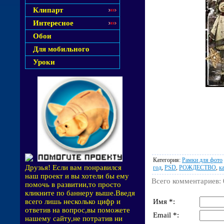
Клипарт
Интересное
Обои
Для мобильного
Уроки
Категория
:
Рамки для фото
Друзья! Если вам понравился
год
,
PSD
,
РОЖДЕСТВО
,
к
наш проект и вы хотели бы ему
Всего комментариев
:
помочь в развитии,то просто
кликните по баннеру выше.Введя
Имя *:
всего лишь несколько цифр и
ответив на вопрос,вы поможете
Email *:
нашему сайту,не потратив ни