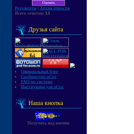
Результаты
|
Архив опросов
Всего ответов:
13
Друзья сайта
Официальный блог
Сообщество uCoz
FAQ по системе
Инструкции для uCoz
Наша кнопка
Получить код кнопки