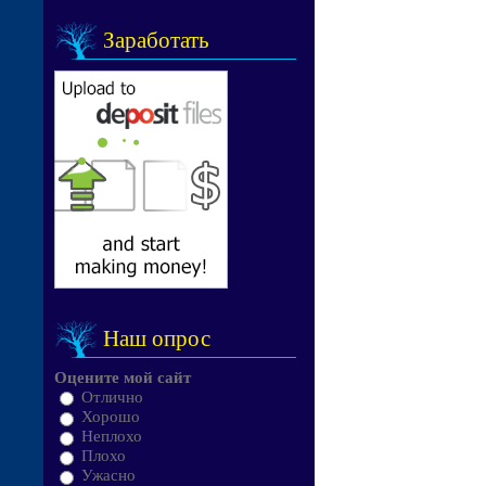
Заработать
Наш опрос
Оцените мой сайт
Отлично
Хорошо
Неплохо
Плохо
Ужасно