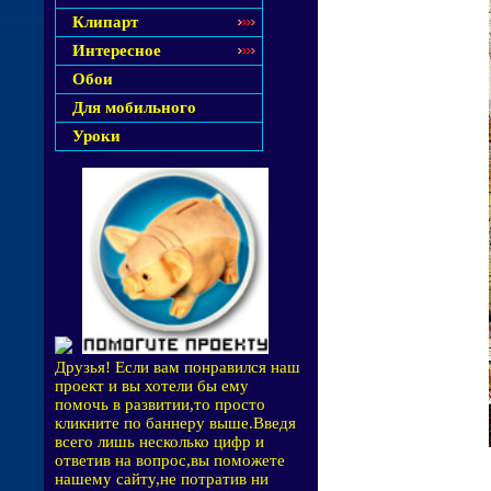
Клипарт
Интересное
Обои
Для мобильного
Уроки
Друзья! Если вам понравился наш
проект и вы хотели бы ему
помочь в развитии,то просто
кликните по баннеру выше.Введя
всего лишь несколько цифр и
ответив на вопрос,вы поможете
нашему сайту,не потратив ни