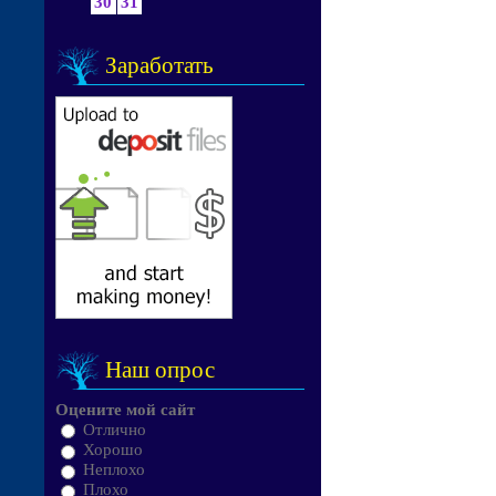
30
31
Заработать
Наш опрос
Оцените мой сайт
Отлично
Хорошо
Неплохо
Плохо