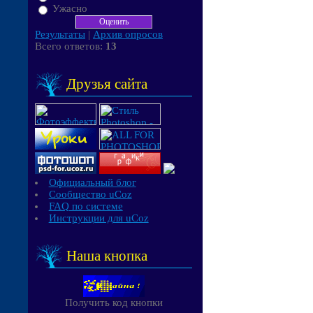
Ужасно
Результаты
|
Архив опросов
Всего ответов:
13
Друзья сайта
Официальный блог
Сообщество uCoz
FAQ по системе
Инструкции для uCoz
Наша кнопка
Получить код кнопки