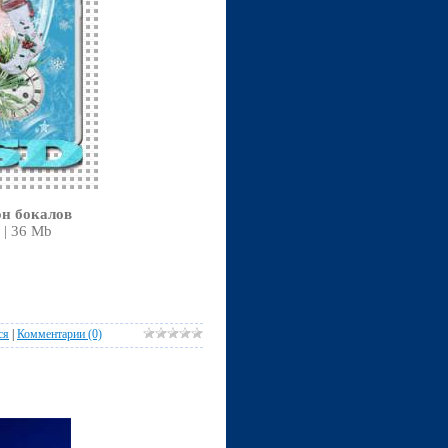
он бокалов
 | 36 Mb
ся
|
Комментарии (0)