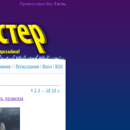
Приветствую Вас
Гость
авная
|
|
Регистрация
|
Вход
|
RSS
1
2
3
...
18
19
»
ть дракона