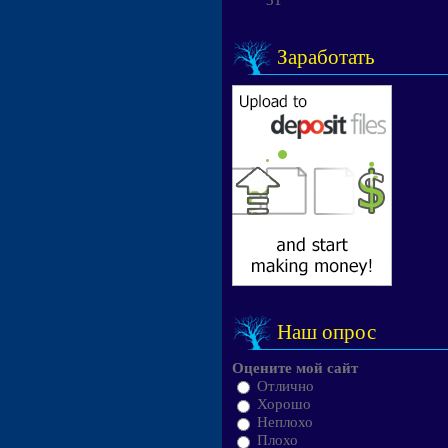
31
Заработать
Наш опрос
Оцените мой сайт
Отлично
Хорошо
Неплохо
Плохо