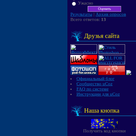
Ужасно
Результаты
|
Архив опросов
Всего ответов:
13
Друзья сайта
Официальный блог
Сообщество uCoz
FAQ по системе
Инструкции для uCoz
Наша кнопка
Получить код кнопки