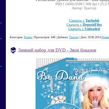
PSD l 2400x3508 l 300 dpi l 25,5
Автор: Трассер
Скачать с
Turbobit
Скачать с
DepositFiles
Скачать с
Uploaded
Категория:
Разное
| Просмотров: 448 | Добавил:
Трассер
| Дата:
19.06.2014
Нрави
Зимний набор для DVD - Звон бокалов