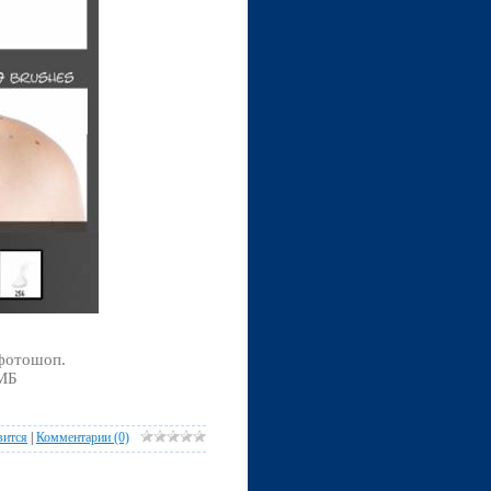
 фотошоп.
 МБ
вится
|
Комментарии (0)