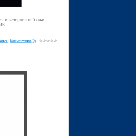
е и вечерние пейзажи.
 МБ
вится
|
Комментарии (0)