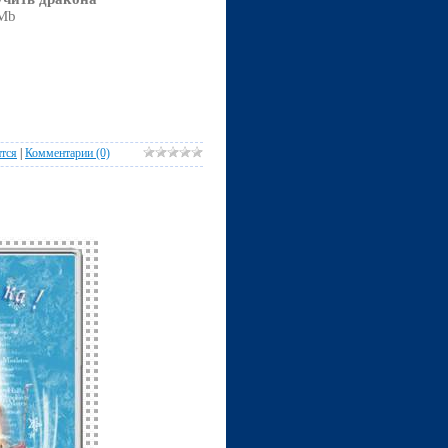
 Mb
тся
|
Комментарии (0)