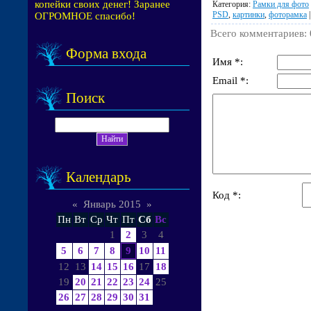
копейки своих денег! Заранее
Категория
:
Рамки для фото
PSD
,
картинки
,
фоторамка
ОГРОМНОЕ спасибо!
Всего комментариев
:
Форма входа
Имя *:
Email *:
Поиск
Календарь
Код *:
«
Январь 2015
»
Пн
Вт
Ср
Чт
Пт
Сб
Вс
1
2
3
4
5
6
7
8
9
10
11
12
13
14
15
16
17
18
19
20
21
22
23
24
25
26
27
28
29
30
31