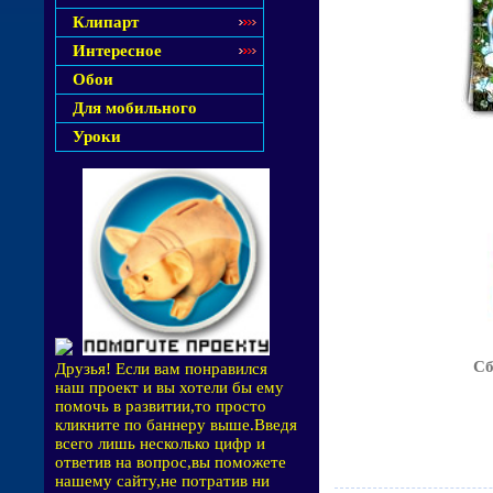
Клипарт
Интересное
Обои
Для мобильного
Уроки
Сб
Друзья! Если вам понравился
наш проект и вы хотели бы ему
помочь в развитии,то просто
кликните по баннеру выше.Введя
всего лишь несколько цифр и
ответив на вопрос,вы поможете
нашему сайту,не потратив ни