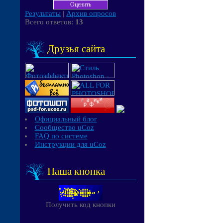
Результаты
|
Архив опросов
Всего ответов:
13
Друзья сайта
Официальный блог
Сообщество uCoz
FAQ по системе
Инструкции для uCoz
Наша кнопка
Получить код кнопки