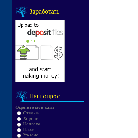
Заработать
Наш опрос
Оцените мой сайт
Отлично
Хорошо
Неплохо
Плохо
Ужасно