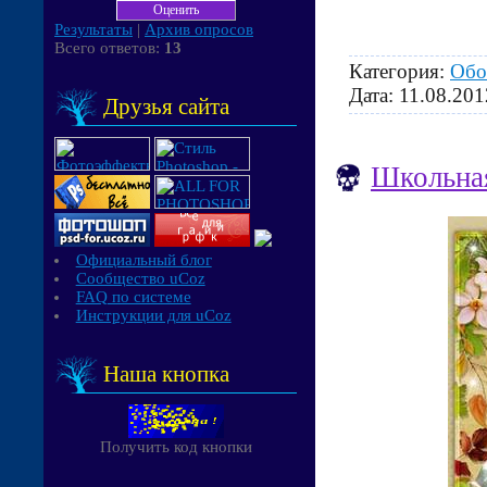
Результаты
|
Архив опросов
Всего ответов:
13
Категория:
Обо
Дата:
11.08.201
Друзья сайта
Школьная
Официальный блог
Сообщество uCoz
FAQ по системе
Инструкции для uCoz
Наша кнопка
Получить код кнопки