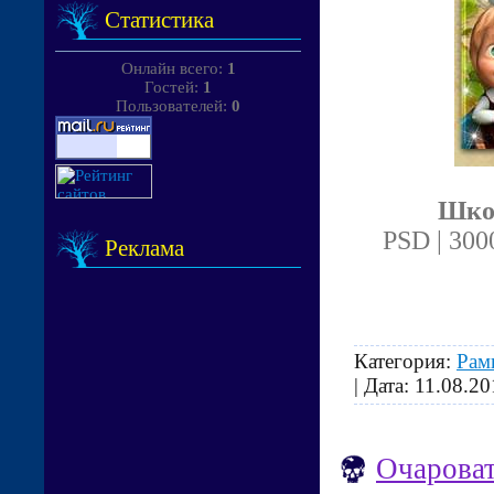
Статистика
Онлайн всего:
1
Гостей:
1
Пользователей:
0
Школ
PSD | 300
Реклама
Категория:
Рам
| Дата:
11.08.20
Очароват