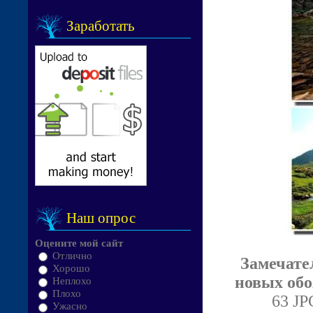
Заработать
Наш опрос
Оцените мой сайт
Отлично
Замечате
Хорошо
новых обо
Неплохо
Плохо
63 JP
Ужасно