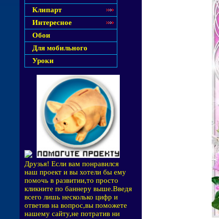
Клипарт
Интересное
Обои
Для мобильного
Уроки
Друзья! Если вам понравился
наш проект и вы хотели бы ему
помочь в развитии,то просто
кликните по баннеру выше.Введя
всего лишь несколько цифр и
ответив на вопрос,вы поможете
нашему сайту,не потратив ни