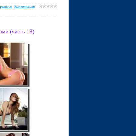
равится
|
Комментарии
ми (часть 18)