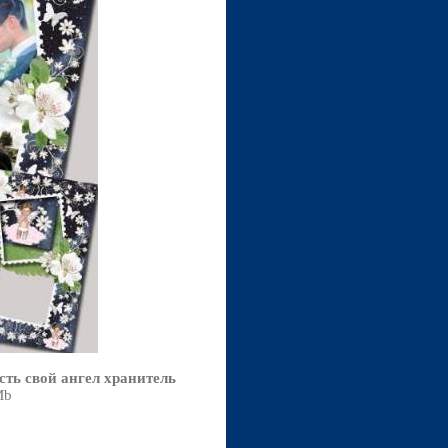
сть свой ангел хранитель
Mb