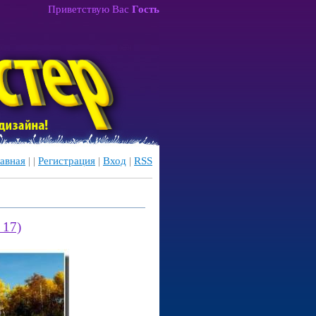
Приветствую Вас
Гость
авная
|
|
Регистрация
|
Вход
|
RSS
 17)