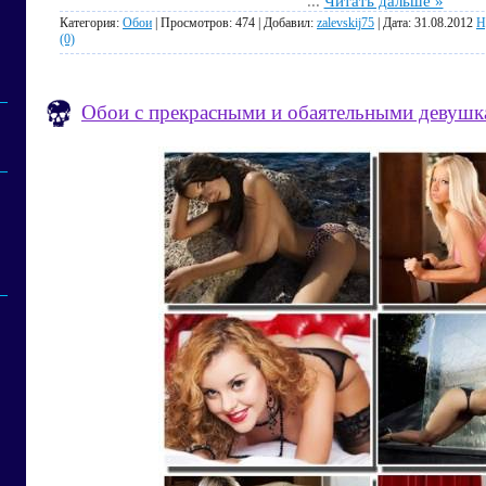
...
Читать дальше »
Категория:
Обои
| Просмотров: 474 | Добавил:
zalevskij75
| Дата:
31.08.2012
Н
(0)
Обои с прекрасными и обаятельными девушка