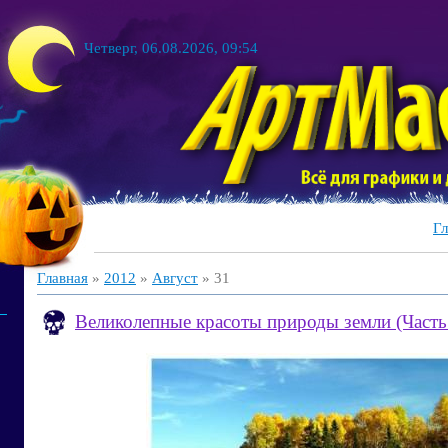
Четверг, 06.08.2026, 09:54
Гл
Главная
»
2012
»
Август
»
31
Великолепные красоты природы земли (Часть