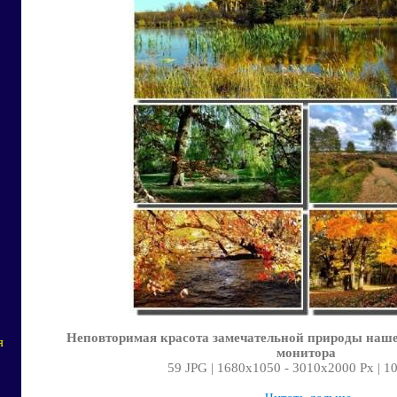
Неповторимая красота замечательной природы наше
я
монитора
59 JPG | 1680х1050 - 3010х2000 Px | 1