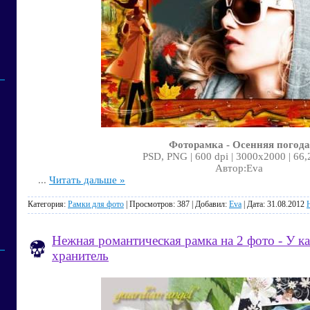
Фоторамка - Осенняя погода
PSD, PNG | 600 dpi | 3000x2000 | 66
Автор:Eva
...
Читать дальше »
Категория:
Рамки для фото
| Просмотров: 387 | Добавил:
Eva
| Дата:
31.08.2012
Нежная романтическая рамка на 2 фото - У ка
хранитель