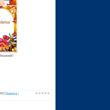
 Знаний!
2012
Нравится
|