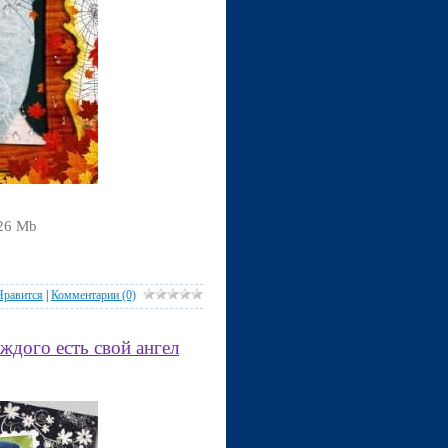
,26 Mb
Нравится
|
Комментарии (0)
ждого есть свой ангел