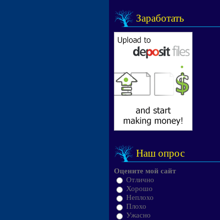
Заработать
Наш опрос
Оцените мой сайт
Отлично
Хорошо
Неплохо
Плохо
Ужасно