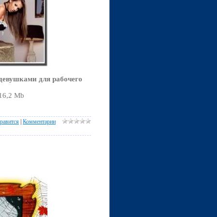
девушками для рабочего
116,2 Mb
равится
|
Комментарии