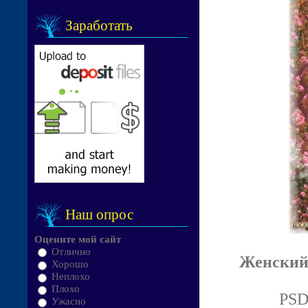
Заработать
Наш опрос
Оцените мой сайт
Отлично
Женский 
Хорошо
Неплохо
Плохо
PSD
Ужасно