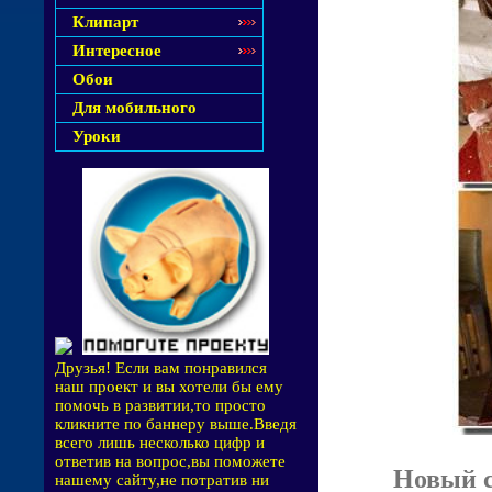
Клипарт
Интересное
Обои
Для мобильного
Уроки
Друзья! Если вам понравился
наш проект и вы хотели бы ему
помочь в развитии,то просто
кликните по баннеру выше.Введя
всего лишь несколько цифр и
ответив на вопрос,вы поможете
Новый с
нашему сайту,не потратив ни