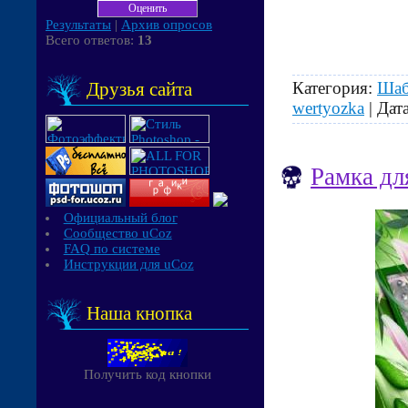
Результаты
|
Архив опросов
Всего ответов:
13
Категория:
Шаб
Друзья сайта
wertyozka
| Дат
Рамка дл
Официальный блог
Сообщество uCoz
FAQ по системе
Инструкции для uCoz
Наша кнопка
Получить код кнопки