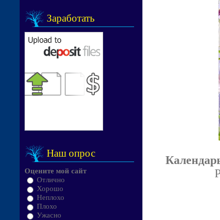
Заработать
Наш опрос
Календарь
P
Оцените мой сайт
Отлично
Хорошо
Неплохо
Плохо
Ужасно