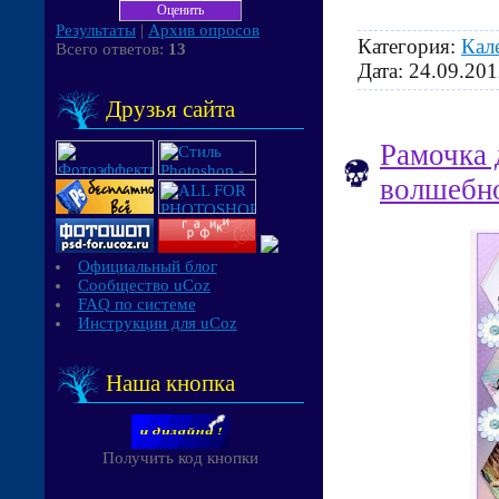
Результаты
|
Архив опросов
Категория:
Кал
Всего ответов:
13
Дата:
24.09.201
Друзья сайта
Рамочка 
волшебно
Официальный блог
Сообщество uCoz
FAQ по системе
Инструкции для uCoz
Наша кнопка
Получить код кнопки