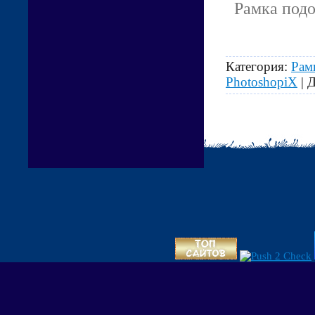
Рамка подо
Категория:
Рам
PhotoshopiX
| 