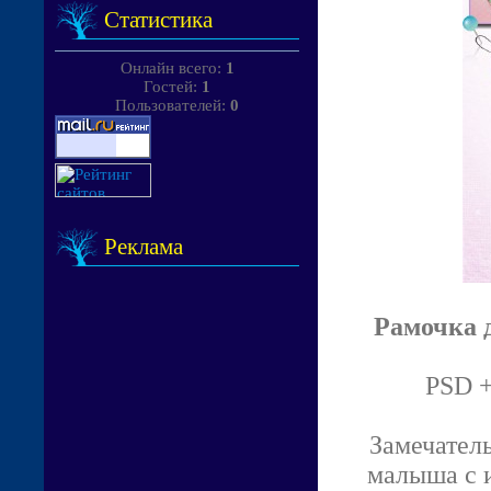
Статистика
Онлайн всего:
1
Гостей:
1
Пользователей:
0
Реклама
Рамочка 
PSD +
Замечател
малыша с и