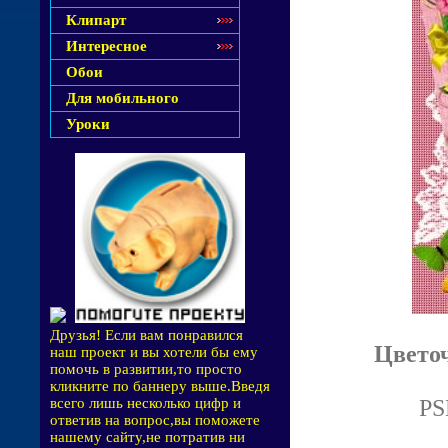
Клипарт
Интересное
Обои
Для мобильного
Уроки
Друзья! Если вам понравился
Цветоч
наш проект и вы хотели бы ему
помочь в развитии,то просто
кликните по баннеру выше.Введя
PS
всего лишь несколько цифр и
ответив на вопрос,вы поможете
нашему сайту,не потратив ни