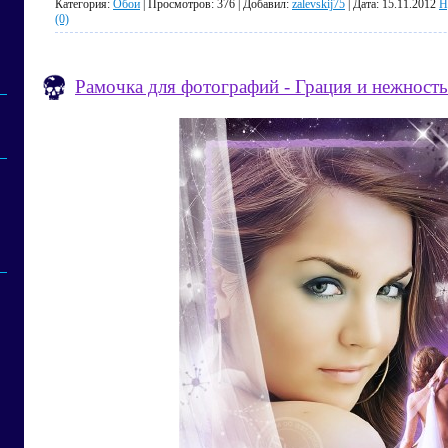
Категория:
Обои
| Просмотров: 376 | Добавил:
zalevskij75
| Дата:
15.11.2012
Н
(0)
Рамочка для фотографий - Грация и нежность