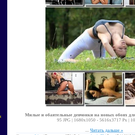
Милые и обаятельные девчонки на новых обоях для
я
95 JPG | 1680х1050 - 5616х3717 Px | 1
...
Читать дальше »