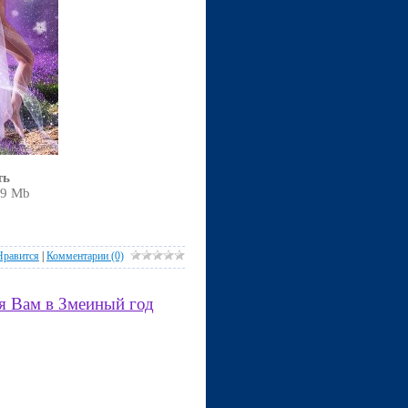
ть
,9 Mb
Нравится
|
Комментарии (0)
ья Вам в Змеиный год