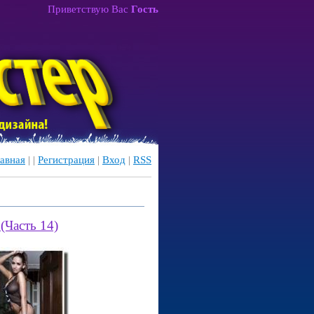
Приветствую Вас
Гость
авная
|
|
Регистрация
|
Вход
|
RSS
(Часть 14)