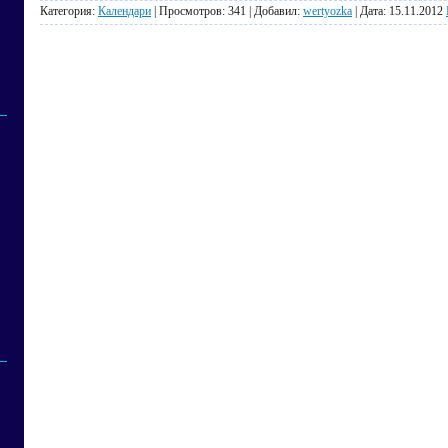
Категория:
Календари
| Просмотров: 341 | Добавил:
wertyozka
| Дата:
15.11.2012