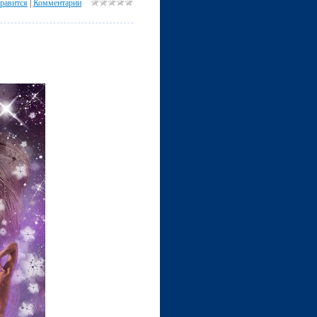
равится
|
Комментарии