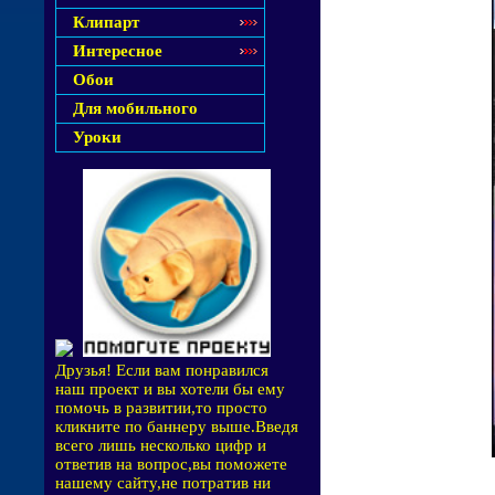
Клипарт
Интересное
Обои
Для мобильного
Уроки
Друзья! Если вам понравился
наш проект и вы хотели бы ему
помочь в развитии,то просто
кликните по баннеру выше.Введя
всего лишь несколько цифр и
ответив на вопрос,вы поможете
нашему сайту,не потратив ни