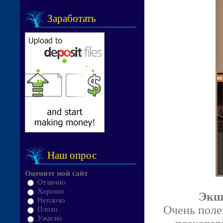
Заработать
Наш опрос
Оцените мой сайт
Отлично
Хорошо
Экше
Неплохо
Очень поле
Плохо
Ужасно