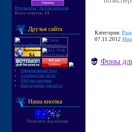
поэкспер
Результаты
|
Архив опросов
Всего ответов:
13
Друзья сайта
Категория:
Раз
07.11.2012
Нра
Фоны для
Официальный блог
Сообщество uCoz
FAQ по системе
Инструкции для uCoz
Наша кнопка
Получить код кнопки