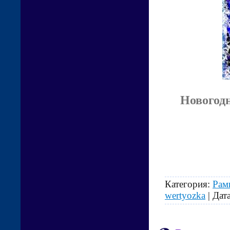
Новогодн
Категория:
Рам
wertyozka
| Дат