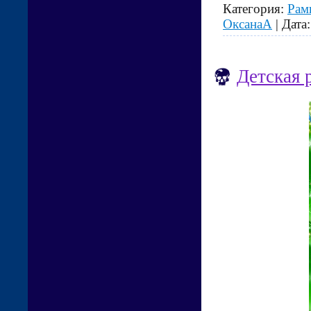
Категория:
Рам
ОксанаА
| Дата
Детская 