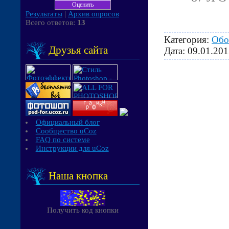
Результаты
|
Архив опросов
Всего ответов:
13
Категория:
Обо
Друзья сайта
Дата:
09.01.201
Официальный блог
Сообщество uCoz
FAQ по системе
Инструкции для uCoz
Наша кнопка
Получить код кнопки