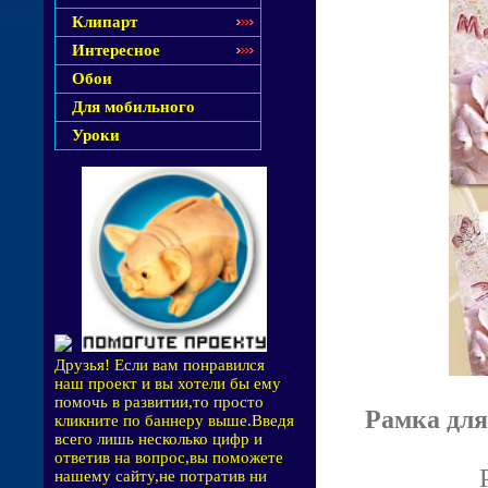
Клипарт
Интересное
Обои
Для мобильного
Уроки
Друзья! Если вам понравился
наш проект и вы хотели бы ему
помочь в развитии,то просто
Рамка для
кликните по баннеру выше.Введя
всего лишь несколько цифр и
ответив на вопрос,вы поможете
нашему сайту,не потратив ни