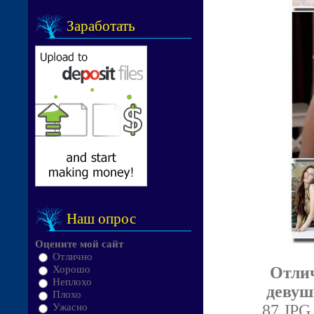
Заработать
Наш опрос
Оцените мой сайт
Отлично
Отлич
Хорошо
Неплохо
девуш
Плохо
87 JPG 
Ужасно