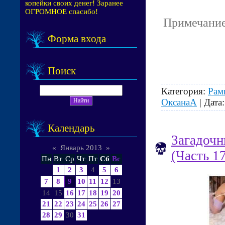
копейки своих денег! Заранее
ОГРОМНОЕ спасибо!
Примечание
Форма входа
Поиск
Категория:
Рам
ОксанаА
| Дата
Календарь
Загадочн
«
Январь 2013
»
(Часть 1
Пн
Вт
Ср
Чт
Пт
Сб
Вс
1
2
3
4
5
6
7
8
9
10
11
12
13
14
15
16
17
18
19
20
21
22
23
24
25
26
27
28
29
30
31