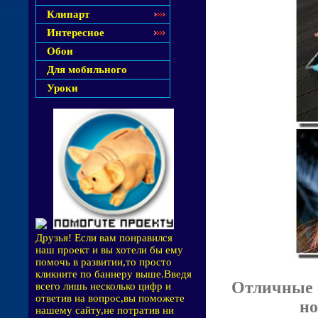
Клипарт
Интересное
Обои
Для мобильного
Уроки
Друзья! Если вам понравился
наш проект и вы хотели бы ему
помочь в развитии,то просто
кликните по баннеру выше.Введя
Отличные 
всего лишь несколько цифр и
ответив на вопрос,вы поможете
но
нашему сайту,не потратив ни