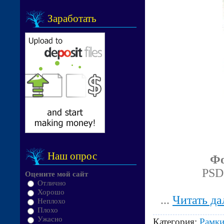
Заработать
Наш опрос
Фо
PSD,
Оцените мой сайт
Отлично
Хорошо
...
Читать да
Неплохо
Плохо
Ужасно
Категория:
Рамки