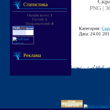
Скра
Статистика
PNG | 36
Онлайн всего:
1
Гостей:
1
Пользователей:
0
Категория:
Скр
Дата:
24.01.201
Реклама