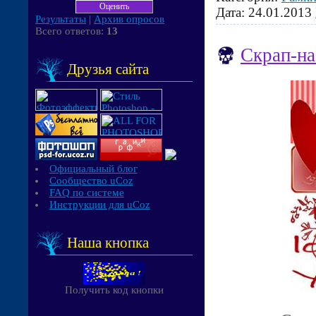
Дата:
24.01.2013
Результаты
|
Архив опросов
Всего ответов:
13
Скрап-на
Друзья сайта
Официальный блог
Сообщество uCoz
FAQ по системе
Инструкции для uCoz
Наша кнопка
Получить код кнопки