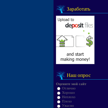
Заработать
Наш опрос
Оцените мой сайт
Отлично
Хорошо
Неплохо
Плохо
Ужасно