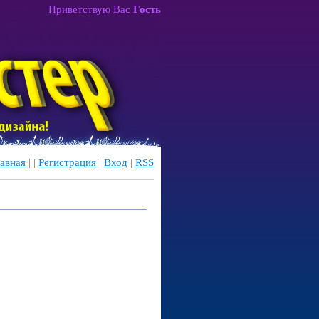
Приветствую Вас
Гость
авная
|
|
Регистрация
|
Вход
|
RSS