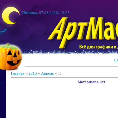
Пятница, 07.08.2026, 13:25
Гл
Главная
»
2013
»
Апрель
»
11
Материалов нет