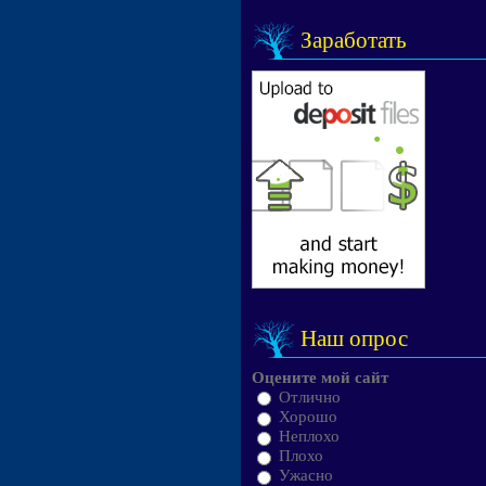
Заработать
Наш опрос
Оцените мой сайт
Отлично
Хорошо
Неплохо
Плохо
Ужасно