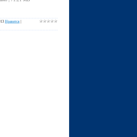
013
Нравится
|