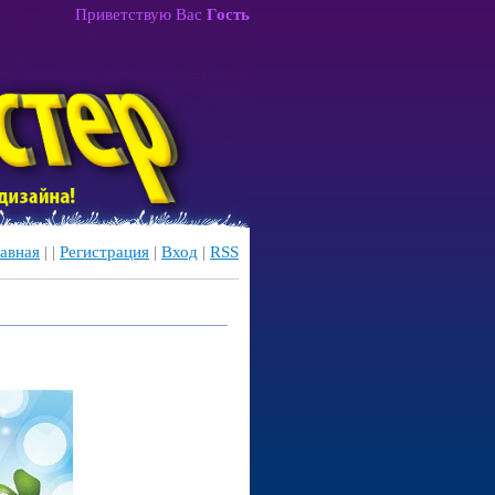
Приветствую Вас
Гость
авная
|
|
Регистрация
|
Вход
|
RSS