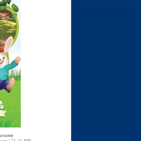
чатами
льно | 71.21 MB