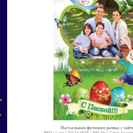
аш
я
Пасхальная фотошоп рамка с зай
PSD | 1 шт | 2551x3819 | 300 dpi | Слои разде