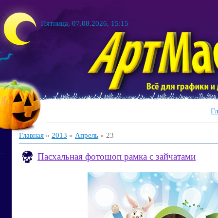
Пятница, 07.08.2026, 15:15
Гл
Главная
»
2013
»
Апрель
»
23
Пасхальная фотошоп рамка с зайчатами