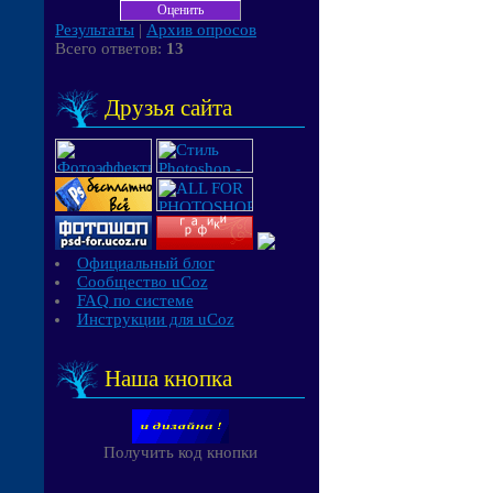
Результаты
|
Архив опросов
Всего ответов:
13
Друзья сайта
Официальный блог
Сообщество uCoz
FAQ по системе
Инструкции для uCoz
Наша кнопка
Получить код кнопки