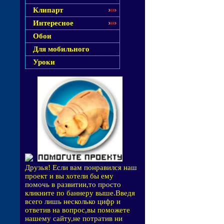
Клипарт
Интересное
Обои
Для мобильного
Уроки
Друзья! Если вам понравился наш
проект и вы хотели бы ему
помочь в развитии,то просто
кликните по баннеру выше.Введя
всего лишь несколько цифр и
ответив на вопрос,вы поможете
нашему сайту,не потратив ни