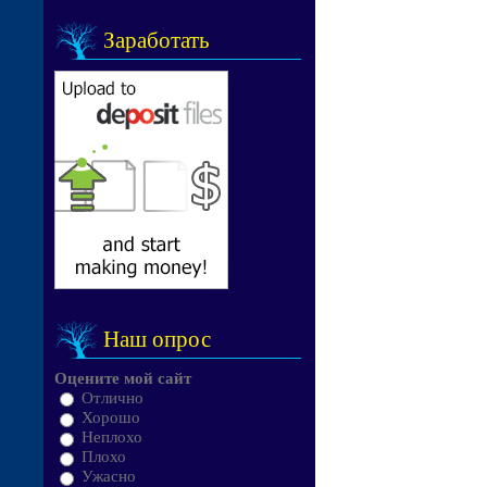
Заработать
Наш опрос
Оцените мой сайт
Отлично
Хорошо
Неплохо
Плохо
Ужасно