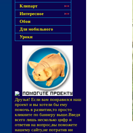
Клипарт
Интересное
Обои
Для мобильного
Уроки
Друзья! Если вам понравился наш
проект и вы хотели бы ему
помочь в развитии,то просто
кликните по баннеру выше.Введя
всего лишь несколько цифр и
ответив на вопрос,вы поможете
нашему сайту,не потратив ни