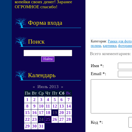
копейки своих денег! Заранее
ОГРОМНОЕ спасибо!
Форма входа
Поиск
Категория
:
Рамки для фото
поляна
,
картинки
,
фоторам
Всего комментариев
:
Имя *:
Email *:
Календарь
«
Июль 2013
»
Пн
Вт
Ср
Чт
Пт
Сб
Вс
1
2
3
4
5
6
7
8
9
10
11
12
13
14
15
16
17
18
19
20
21
22
23
24
25
26
27
28
Код *:
29
30
31