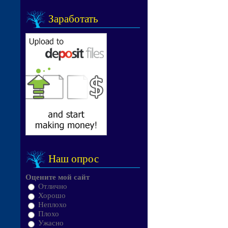
Заработать
Наш опрос
Оцените мой сайт
Отлично
Хорошо
Неплохо
Плохо
Ужасно