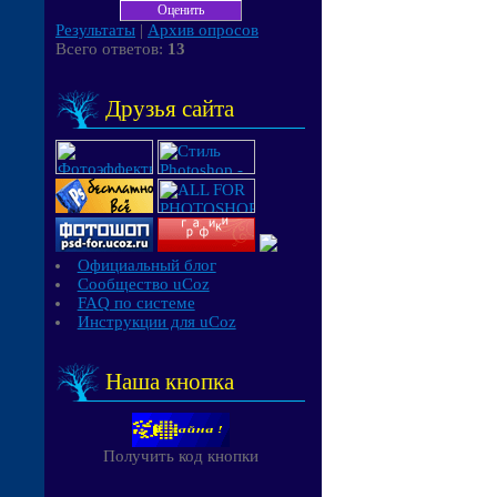
Результаты
|
Архив опросов
Всего ответов:
13
Друзья сайта
Официальный блог
Сообщество uCoz
FAQ по системе
Инструкции для uCoz
Наша кнопка
Получить код кнопки