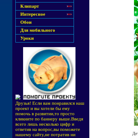
Клипарт
Интересное
Обои
Для мобильного
Уроки
Друзья! Если вам понравился наш
проект и вы хотели бы ему
помочь в развитии,то просто
кликните по баннеру выше.Введя
всего лишь несколько цифр и
ответив на вопрос,вы поможете
Де
нашему сайту,не потратив ни