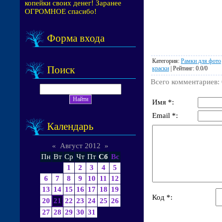
копейки своих денег! Заранее
ОГРОМНОЕ спасибо!
Форма входа
Категория
:
Рамки для фото
Поиск
краски
|
Рейтинг
:
0.0
/
0
Всего комментариев
:
Имя *:
Email *:
Календарь
«
Август 2012
»
Пн
Вт
Ср
Чт
Пт
Сб
Вс
1
2
3
4
5
6
7
8
9
10
11
12
13
14
15
16
17
18
19
Код *:
20
21
22
23
24
25
26
27
28
29
30
31