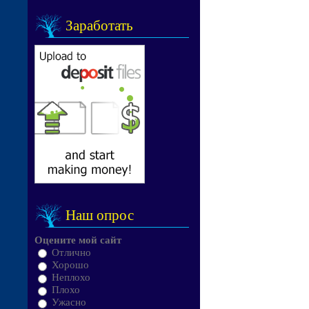
Заработать
Наш опрос
Оцените мой сайт
Отлично
Хорошо
Неплохо
Плохо
Ужасно