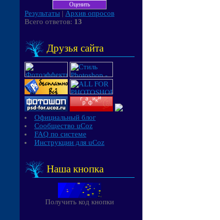
Результаты
|
Архив опросов
Всего ответов:
13
Друзья сайта
Официальный блог
Сообщество uCoz
FAQ по системе
Инструкции для uCoz
Наша кнопка
Получить код кнопки