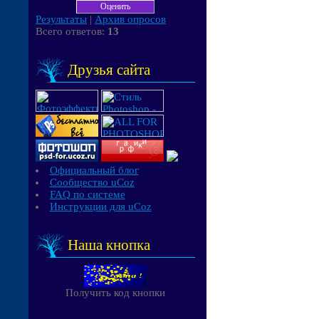
Результаты
|
Архив опросов
Всего ответов:
13
Друзья сайта
Официальный блог
Сообщество uCoz
FAQ по системе
Инструкции для uCoz
Наша кнопка
Получить код кнопки