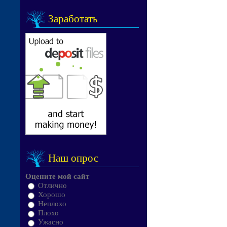
Заработать
Наш опрос
Оцените мой сайт
Отлично
Хорошо
Неплохо
Плохо
Ужасно