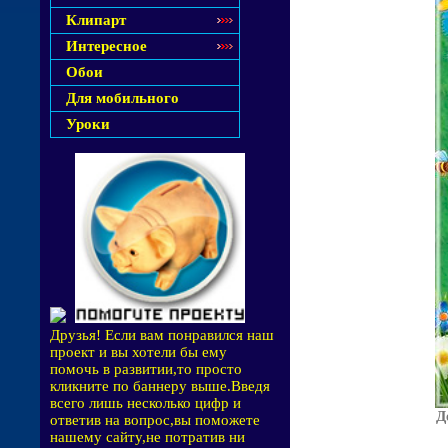
Клипарт
Интересное
Обои
Для мобильного
Уроки
Друзья! Если вам понравился наш
проект и вы хотели бы ему
помочь в развитии,то просто
кликните по баннеру выше.Введя
всего лишь несколько цифр и
Д
ответив на вопрос,вы поможете
нашему сайту,не потратив ни