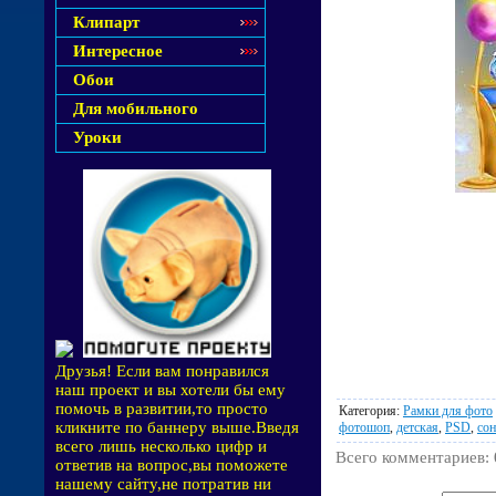
Клипарт
Интересное
Обои
Для мобильного
Уроки
Друзья! Если вам понравился
наш проект и вы хотели бы ему
помочь в развитии,то просто
Категория
:
Рамки для фото
кликните по баннеру выше.Введя
фотошоп
,
детская
,
PSD
,
сон
всего лишь несколько цифр и
Всего комментариев
:
ответив на вопрос,вы поможете
нашему сайту,не потратив ни