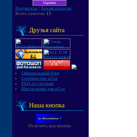
Результаты
|
Архив опросов
Всего ответов:
13
Друзья сайта
Официальный блог
Сообщество uCoz
FAQ по системе
Инструкции для uCoz
Наша кнопка
Получить код кнопки