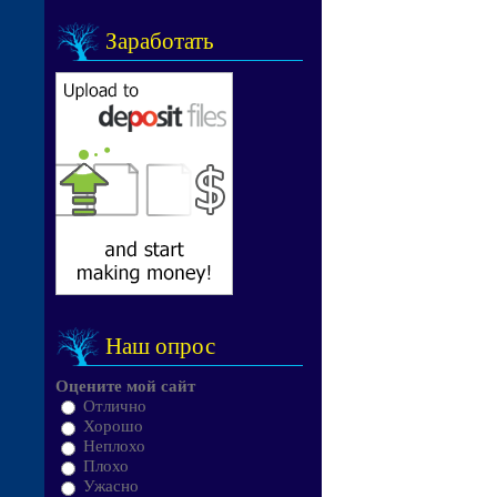
Заработать
Наш опрос
Оцените мой сайт
Отлично
Хорошо
Неплохо
Плохо
Ужасно