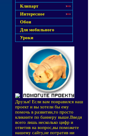
Клипарт
Интересное
Обои
Для мобильного
Уроки
Друзья! Если вам понравился наш
проект и вы хотели бы ему
помочь в развитии,то просто
кликните по баннеру выше.Введя
всего лишь несколько цифр и
ответив на вопрос,вы поможете
нашему сайту,не потратив ни