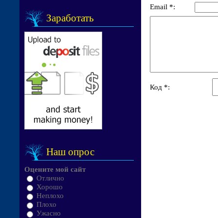
Email *:
Заработать
Код *:
Наш опрос
Оцените мой сайт
Отлично
Хорошо
Неплохо
Плохо
Ужасно