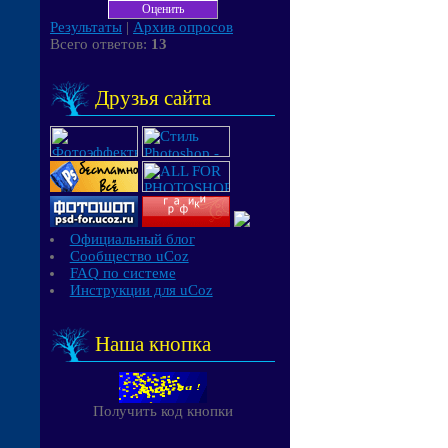
Результаты
|
Архив опросов
Всего ответов:
13
Друзья сайта
Официальный блог
Сообщество uCoz
FAQ по системе
Инструкции для uCoz
Наша кнопка
Получить код кнопки