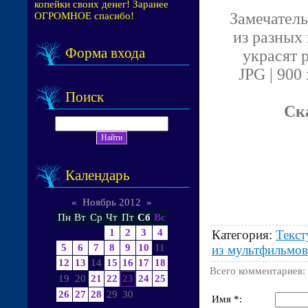
копейки своих денег! Заранее
Замечател
ОГРОМНОЕ спасибо!
из разных
Форма входа
украсят 
JPG | 900
Поиск
Ск
Календарь
«
Ноябрь 2012
»
Пн
Вт
Ср
Чт
Пт
Сб
Вс
1
2
3
4
Категория
:
Текс
5
6
7
8
9
10
11
из мультфильмов
12
13
14
15
16
17
18
Всего комментариев
:
19
20
21
22
23
24
25
26
27
28
29
30
Имя *: