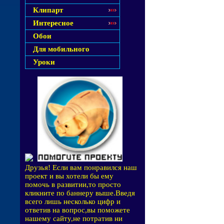
Клипарт
Интересное
Обои
Для мобильного
Уроки
Друзья! Если вам понравился наш
проект и вы хотели бы ему
помочь в развитии,то просто
кликните по баннеру выше.Введя
всего лишь несколько цифр и
ответив на вопрос,вы поможете
нашему сайту,не потратив ни