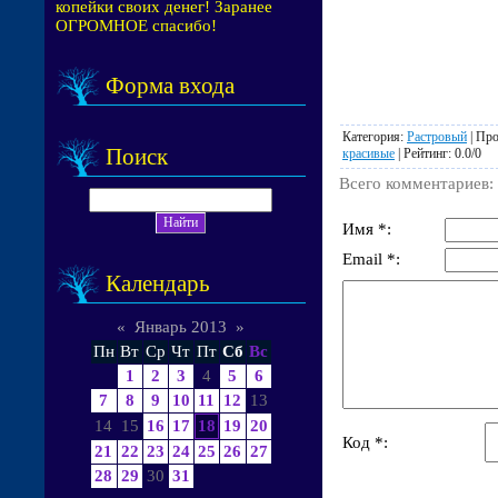
копейки своих денег! Заранее
ОГРОМНОЕ спасибо!
Форма входа
Категория
:
Растровый
|
Про
Поиск
красивые
|
Рейтинг
:
0.0
/
0
Всего комментариев
:
Имя *:
Email *:
Календарь
«
Январь 2013
»
Пн
Вт
Ср
Чт
Пт
Сб
Вс
1
2
3
4
5
6
7
8
9
10
11
12
13
14
15
16
17
18
19
20
Код *:
21
22
23
24
25
26
27
28
29
30
31