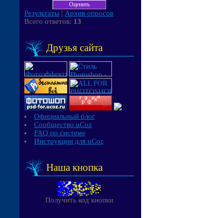
Результаты
|
Архив опросов
Всего ответов:
13
Друзья сайта
Официальный блог
Сообщество uCoz
FAQ по системе
Инструкции для uCoz
Наша кнопка
Получить код кнопки