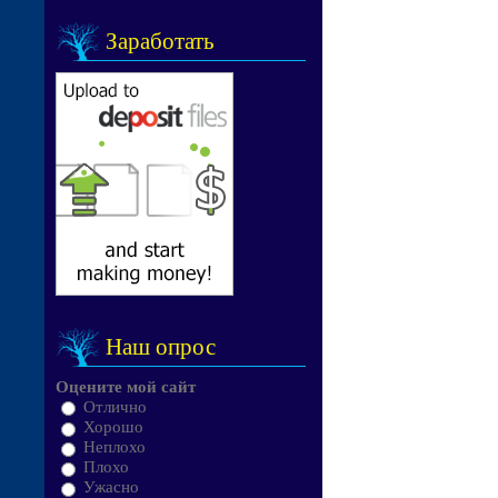
Заработать
Наш опрос
Оцените мой сайт
Отлично
Хорошо
Неплохо
Плохо
Ужасно