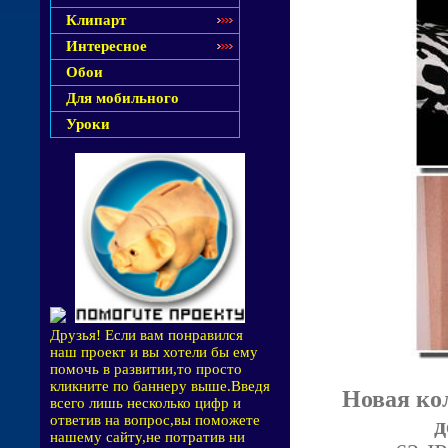
Клипарт
Интересное
Обои
Для мобильного
Уроки
Друзья! Если вам понравился
наш проект и вы хотели бы ему
помочь в развитии,то просто
кликните по баннеру выше.Введя
Новая ко
всего лишь несколько цифр и
ответив на вопрос,вы поможете
д
нашему сайту,не потратив ни