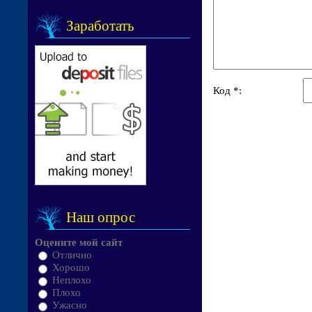
Заработать
Код *:
Наш опрос
Оцените мой сайт
Отлично
Хорошо
Неплохо
Плохо
Ужасно