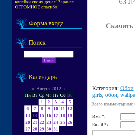
63 JP
копейки своих денег! Заранее
ОГРОМНОЕ спасибо!
Форма входа
Скачать 
Поиск
Календарь
Категория
:
Обои
«
Август 2012
»
girls
,
обои
,
wallpa
Пн
Вт
Ср
Чт
Пт
Сб
Вс
1
2
3
4
5
Всего комментариев
:
6
7
8
9
10
11
12
13
14
15
16
17
18
19
Имя *:
20
21
22
23
24
25
26
Email *:
27
28
29
30
31