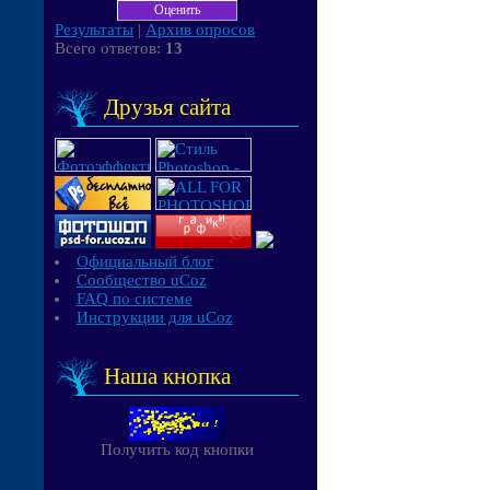
Результаты
|
Архив опросов
Всего ответов:
13
Друзья сайта
Официальный блог
Сообщество uCoz
FAQ по системе
Инструкции для uCoz
Наша кнопка
Получить код кнопки