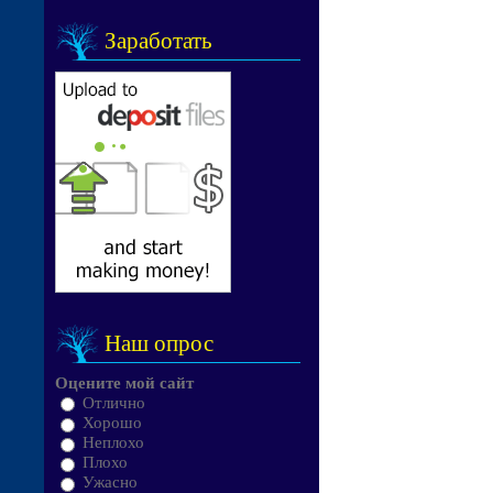
Заработать
Наш опрос
Оцените мой сайт
Отлично
Хорошо
Неплохо
Плохо
Ужасно