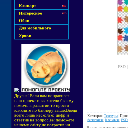
Клипарт
Интересное
Обои
Для мобильного
Уроки
PSD |
Друзья! Если вам понравился
наш проект и вы хотели бы ему
помочь в развитии,то просто
кликните по баннеру выше.Введя
всего лишь несколько цифр и
Категория
:
Текстуры
|
Прос
ответив на вопрос,вы поможете
бесшовные
,
Кленовые
,
PSD
нашему сайту,не потратив ни
Всего комментариев
: