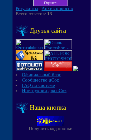
Результаты
|
Архив опросов
Всего ответов:
13
Друзья сайта
Официальный блог
Сообщество uCoz
FAQ по системе
Инструкции для uCoz
Наша кнопка
Получить код кнопки