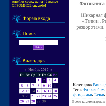
копейки своих денег! Заранее
Фотокнига 
ОГРОМНОЕ спасибо!
Шикарная ф
Форма входа
«Тачки». Р
разворотами.
Поиск
Календарь
«
Ноябрь 2012
»
Пн
Вт
Ср
Чт
Пт
Сб
Вс
1
2
3
4
Категория
:
Рамки 
5
6
7
8
9
10
11
Теги
:
Фотоальбом
12
13
14
15
16
17
18
фоторамки
,
Тачки
,
19
20
21
22
23
24
25
26
27
28
29
30
Всего комментариев
: