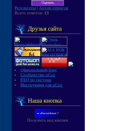
Результаты
|
Архив опросов
Всего ответов:
13
Друзья сайта
Официальный блог
Сообщество uCoz
FAQ по системе
Инструкции для uCoz
Наша кнопка
Получить код кнопки