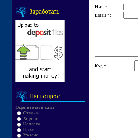
Имя *:
Заработать
Email *:
Код *:
Наш опрос
Оцените мой сайт
Отлично
Хорошо
Неплохо
Плохо
Ужасно