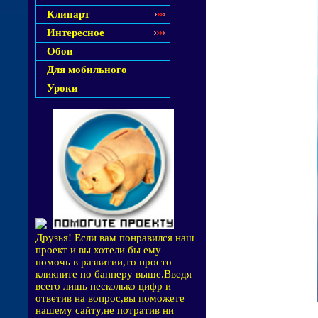
Клипарт
Интересное
Обои
Для мобильного
Уроки
Друзья! Если вам понравился наш
проект и вы хотели бы ему
помочь в развитии,то просто
кликните по баннеру выше.Введя
всего лишь несколько цифр и
ответив на вопрос,вы поможете
нашему сайту,не потратив ни