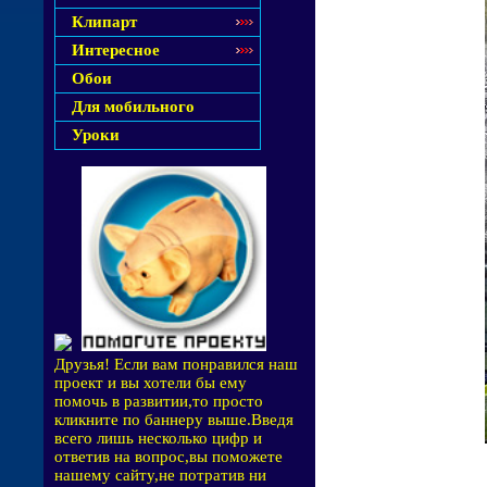
Клипарт
Интересное
Обои
Для мобильного
Уроки
Друзья! Если вам понравился наш
проект и вы хотели бы ему
помочь в развитии,то просто
кликните по баннеру выше.Введя
всего лишь несколько цифр и
ответив на вопрос,вы поможете
нашему сайту,не потратив ни