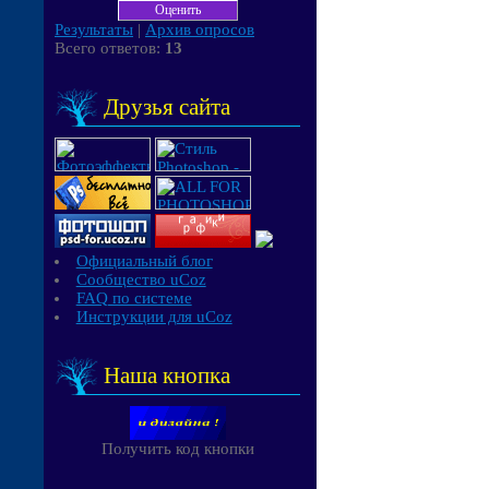
Результаты
|
Архив опросов
Всего ответов:
13
Друзья сайта
Официальный блог
Сообщество uCoz
FAQ по системе
Инструкции для uCoz
Наша кнопка
Получить код кнопки