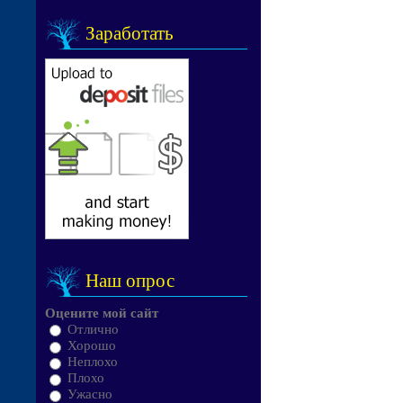
Заработать
Наш опрос
Оцените мой сайт
Отлично
Хорошо
Неплохо
Плохо
Ужасно