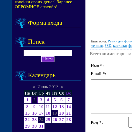
копейки своих денег! Заранее
ОГРОМНОЕ спасибо!
Форма входа
Поиск
Категория
:
Рамки для фото
женская
,
PSD
,
картинки
,
ф
Всего комментариев
:
Имя *:
Email *:
Календарь
«
Июль 2013
»
Пн
Вт
Ср
Чт
Пт
Сб
Вс
1
2
3
4
5
6
7
8
9
10
11
12
13
14
15
16
17
18
19
20
21
22
23
24
25
26
27
28
Код *:
29
30
31