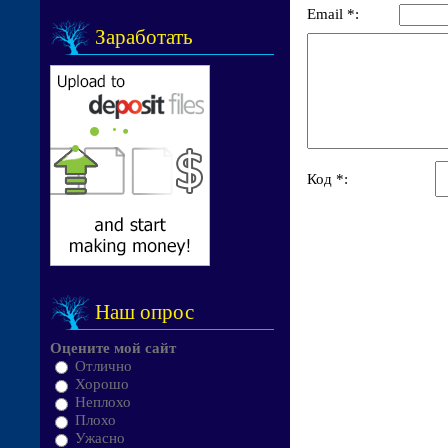
Email *:
Заработать
Код *:
Наш опрос
Оцените мой сайт
Отлично
Хорошо
Неплохо
Плохо
Ужасно