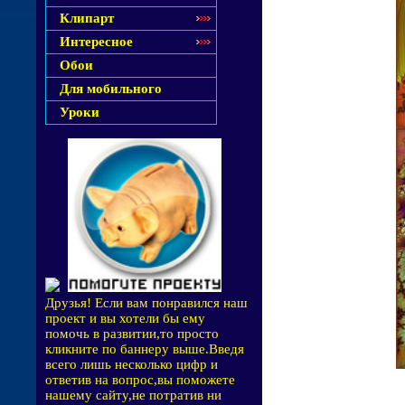
Клипарт
Интересное
Обои
Для мобильного
Уроки
Друзья! Если вам понравился наш
проект и вы хотели бы ему
помочь в развитии,то просто
кликните по баннеру выше.Введя
всего лишь несколько цифр и
ответив на вопрос,вы поможете
нашему сайту,не потратив ни