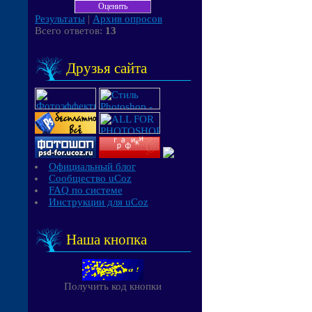
Результаты
|
Архив опросов
Всего ответов:
13
Друзья сайта
Официальный блог
Сообщество uCoz
FAQ по системе
Инструкции для uCoz
Наша кнопка
Получить код кнопки