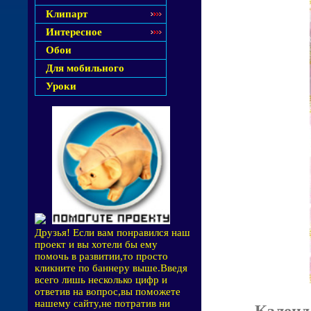
Клипарт
Интересное
Обои
Для мобильного
Уроки
Друзья! Если вам понравился наш
проект и вы хотели бы ему
помочь в развитии,то просто
кликните по баннеру выше.Введя
всего лишь несколько цифр и
ответив на вопрос,вы поможете
нашему сайту,не потратив ни
Календ