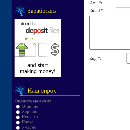
Имя *:
Заработать
Email *:
Код *:
Наш опрос
Оцените мой сайт
Отлично
Хорошо
Неплохо
Плохо
Ужасно