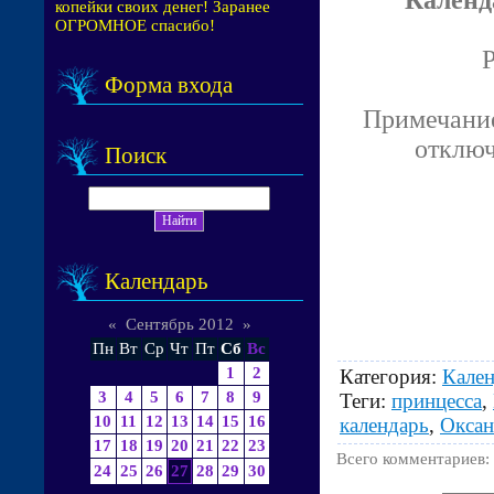
копейки своих денег! Заранее
ОГРОМНОЕ спасибо!
P
Форма входа
Примечание
отключ
Поиск
Календарь
«
Сентябрь 2012
»
Пн
Вт
Ср
Чт
Пт
Сб
Вс
1
2
Категория
:
Кале
3
4
5
6
7
8
9
Теги
:
принцесса
,
10
11
12
13
14
15
16
календарь
,
Окса
17
18
19
20
21
22
23
Всего комментариев
:
24
25
26
27
28
29
30