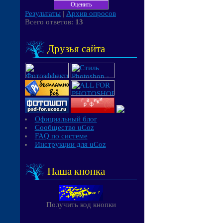
Результаты
|
Архив опросов
Всего ответов:
13
Друзья сайта
Официальный блог
Сообщество uCoz
FAQ по системе
Инструкции для uCoz
Наша кнопка
Получить код кнопки