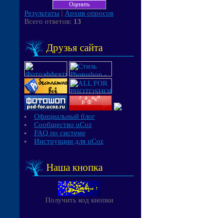
Результаты
|
Архив опросов
Всего ответов:
13
Друзья сайта
Официальный блог
Сообщество uCoz
FAQ по системе
Инструкции для uCoz
Наша кнопка
Получить код кнопки