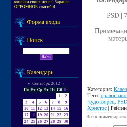
копейки своих денег! Заранее
ОГРОМНОЕ спасибо!
PSD | 
Форма входа
Примечание
матерь
Поиск
Календарь
«
Сентябрь 2012
»
Категория
:
Кале
Пн
Вт
Ср
Чт
Пт
Сб
Вс
Теги
:
православн
1
2
Чудотворец
,
PS
3
4
5
6
7
8
9
Христос
|
Рейтин
10
11
12
13
14
15
16
17
18
19
20
21
22
23
Всего комментариев
:
24
25
26
27
28
29
30