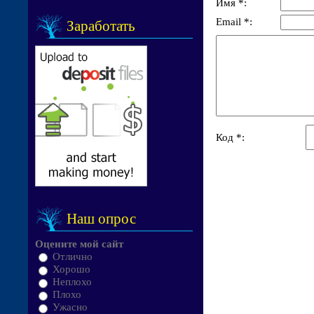
Имя *:
Email *:
Заработать
Код *:
Наш опрос
Оцените мой сайт
Отлично
Хорошо
Неплохо
Плохо
Ужасно