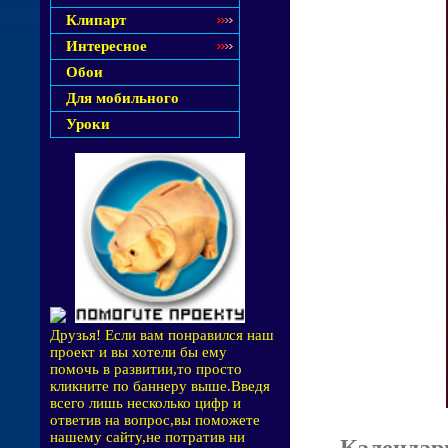
Клипарт
Интересное
Обои
Для мобильного
Уроки
Друзья! Если вам понравился наш
проект и вы хотели бы ему
помочь в развитии,то просто
кликните по баннеру выше.Введя
всего лишь несколько цифр и
ответив на вопрос,вы поможете
нашему сайту,не потратив ни
Календар