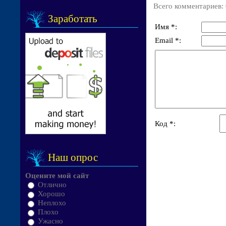
Всего комментариев
:
Заработать
Имя *:
Email *:
Код *:
Наш опрос
Оцените мой сайт
Отлично
Хорошо
Неплохо
Плохо
Ужасно