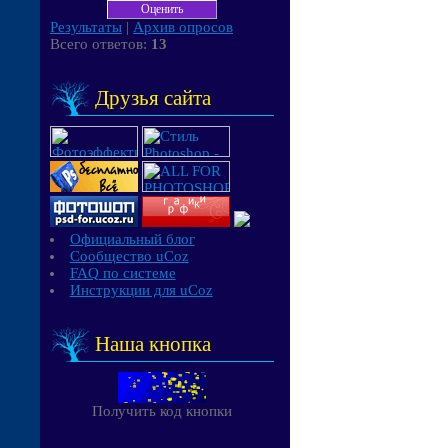
Результаты
|
Архив опросов
Всего ответов:
13
Друзья сайта
Официальный блог
Сообщество uCoz
FAQ по системе
Инструкции для uCoz
Наша кнопка
Получить код кнопки