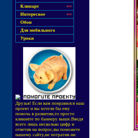
Клипарт
Интересное
Обои
Для мобильного
Уроки
Друзья! Если вам понравился наш
проект и вы хотели бы ему
помочь в развитии,то просто
кликните по баннеру выше.Введя
всего лишь несколько цифр и
ответив на вопрос,вы поможете
нашему сайту,не потратив ни