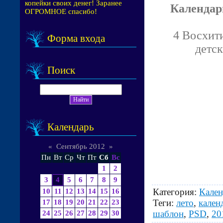
копейки своих денег! Заранее
Календарь
ОГРОМНОЕ спасибо!
4 Восхити
Форма входа
детс
Поиск
Календарь
«
Сентябрь 2012
»
Пн
Вт
Ср
Чт
Пт
Сб
Вс
1
2
3
4
5
6
7
8
9
Категория
:
Кален
10
11
12
13
14
15
16
Теги
:
лето
,
кален
17
18
19
20
21
22
23
шаблон
,
PSD
,
20
24
25
26
27
28
29
30