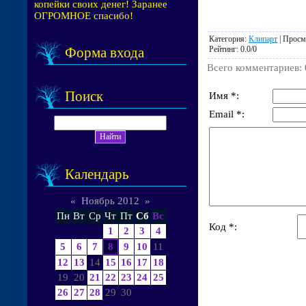
копейки своих денег! Заранее
ОГРОМНОЕ спасибо!
Категория
:
Клипарт
|
Просм
Рейтинг
:
0.0
/
0
Форма входа
Всего комментариев
:
Поиск
Имя *:
Email *:
Календарь
«
Ноябрь 2012
»
Пн
Вт
Ср
Чт
Пт
Сб
Вс
Код *:
1
2
3
4
5
6
7
8
9
10
11
12
13
14
15
16
17
18
19
20
21
22
23
24
25
26
27
28
29
30