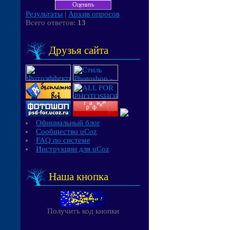
Результаты
|
Архив опросов
Всего ответов:
13
Друзья сайта
Официальный блог
Сообщество uCoz
FAQ по системе
Инструкции для uCoz
Наша кнопка
Получить код кнопки