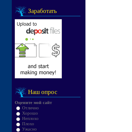
Заработать
Наш опрос
Оцените мой сайт
Отлично
Хорошо
Неплохо
Плохо
Ужасно