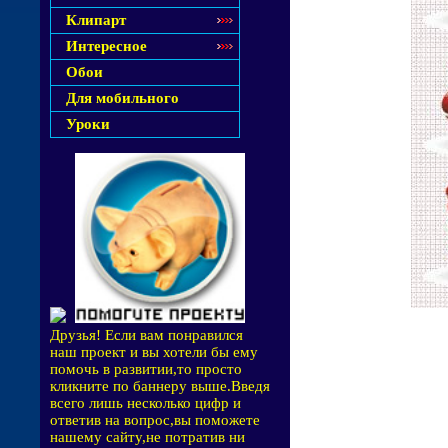
Клипарт
Интересное
Обои
Для мобильного
Уроки
Друзья! Если вам понравился
наш проект и вы хотели бы ему
помочь в развитии,то просто
кликните по баннеру выше.Введя
всего лишь несколько цифр и
ответив на вопрос,вы поможете
нашему сайту,не потратив ни