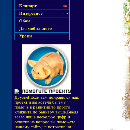
Клипарт
Интересное
Обои
Для мобильного
Уроки
Друзья! Если вам понравился наш
проект и вы хотели бы ему
помочь в развитии,то просто
кликните по баннеру выше.Введя
всего лишь несколько цифр и
ответив на вопрос,вы поможете
нашему сайту,не потратив ни