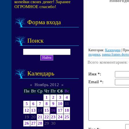
Новогодн
копейки своих денег! Заранее
ОГРОМНОЕ спасибо!
Форма входа
Поиск
Категория
:
Календари
|
Про
подарки
,
рамка frames фот
Всего комментариев
:
Календарь
Имя *:
Email *:
«
Ноябрь 2012
»
Пн
Вт
Ср
Чт
Пт
Сб
Вс
1
2
3
4
5
6
7
8
9
10
11
12
13
14
15
16
17
18
19
20
21
22
23
24
25
26
27
28
29
30