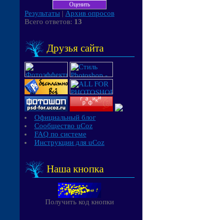
Результаты
|
Архив опросов
Всего ответов:
13
Друзья сайта
Официальный блог
Сообщество uCoz
FAQ по системе
Инструкции для uCoz
Наша кнопка
Получить код кнопки