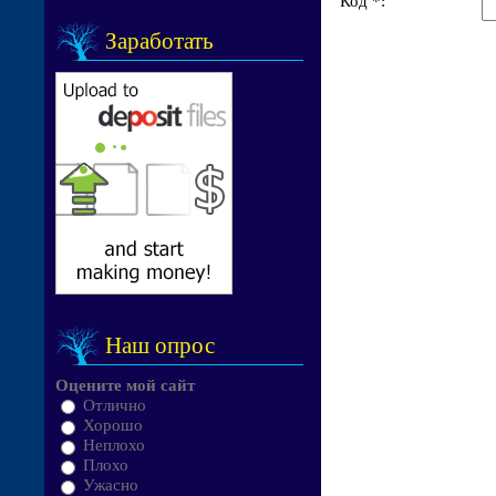
Код *:
Заработать
Наш опрос
Оцените мой сайт
Отлично
Хорошо
Неплохо
Плохо
Ужасно